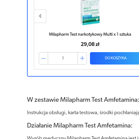
tuka
Milapharm Test narkotykowy Multi x 1 sztuka
29,08 zł
ZYKA
DO KOSZYKA
W zestawie Milapharm Test Amfetamina
Instrukcja obsługi, karta testowa, środki pochłaniaj
Działanie Milapharm Test Amfetamina:
Wyrób medyczny Milapharm Test Amfetamina jes