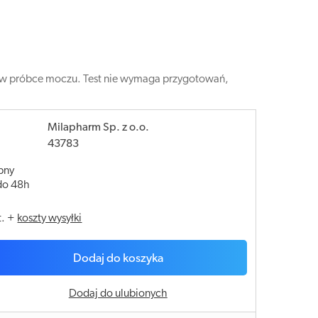
 w próbce moczu. Test nie wymaga przygotowań,
Milapharm Sp. z o.o.
43783
pny
do 48h
t.
+
koszty wysyłki
Dodaj do koszyka
Dodaj do ulubionych