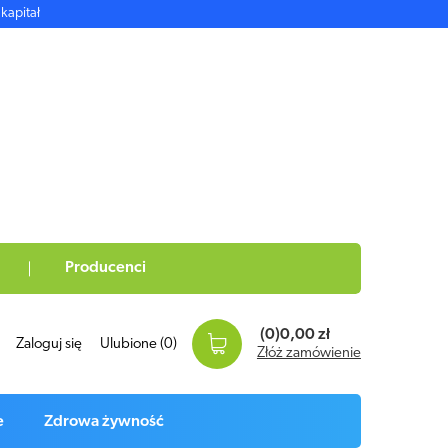
kapitał
Producenci
(0)
0,00 zł
Zaloguj się
Ulubione
(0)
Złóż zamówienie
e
Zdrowa żywność