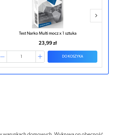
Test Narko Multi mocz x 1 sztuka
Mil
23,99 zł
DO KOSZYKA
a w warunkach domowych. Wykrywa on obecność