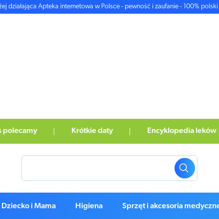
żej działająca Apteka internetowa w Polsce - pewność i zaufanie - 100% polski 
ś polecamy
Krótkie daty
Encyklopedia leków
Dziecko i Mama
Higiena
Sprzęt i akcesoria medyczn