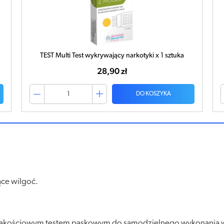
TEST Multi Test wykrywający narkotyki x 1 sztuka
28,90 zł
DO KOSZYKA
:
ące wilgoć.
t jakościowym testem paskowym do samodzielnego wykonani