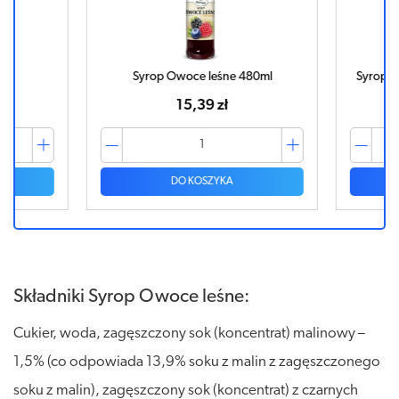
Syrop Owoce leśne 480ml
Syrop Żur
15,39 zł
DO KOSZYKA
Składniki Syrop Owoce leśne:
Cukier, woda, zagęszczony sok (koncentrat) malinowy –
1,5% (co odpowiada 13,9% soku z malin z zagęszczonego
soku z malin), zagęszczony sok (koncentrat) z czarnych