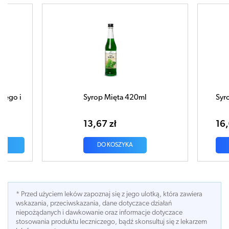
Mięta 420ml
Syrop Malina z witaminą C 400ml
 zł
16,08 zł
 KOSZYKA
DO KOSZYKA
* Przed użyciem leków zapoznaj się z jego ulotką, która zawiera
wskazania, przeciwskazania, dane dotyczace działań
niepożądanych i dawkowanie oraz informacje dotyczace
stosowania produktu leczniczego, bądź skonsultuj się z lekarzem