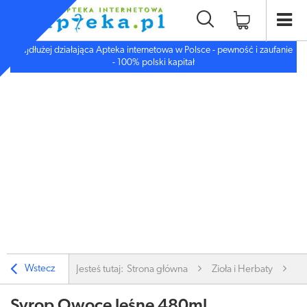
Najdłużej działająca Apteka internetowa w Polsce - pewność i zaufanie
- 100% polski kapitał
Wstecz
Jesteś tutaj:
Strona główna
Zioła i Herbaty
Sy
Syrop Owoce leśne 480ml