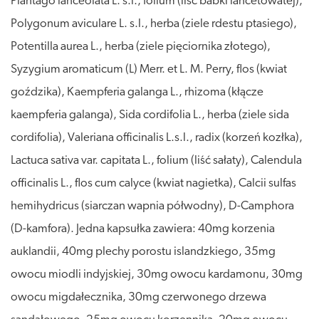
Plantago lanceolata L. s.l., folium (liść babki lancetowatej),
Polygonum aviculare L. s.l., herba (ziele rdestu ptasiego),
Potentilla aurea L., herba (ziele pięciornika złotego),
Syzygium aromaticum (L) Merr. et L. M. Perry, flos (kwiat
goździka), Kaempferia galanga L., rhizoma (kłącze
kaempferia galanga), Sida cordifolia L., herba (ziele sida
cordifolia), Valeriana officinalis L.s.l., radix (korzeń kozłka),
Lactuca sativa var. capitata L., folium (liść sałaty), Calendula
officinalis L., flos cum calyce (kwiat nagietka), Calcii sulfas
hemihydricus (siarczan wapnia półwodny), D-Camphora
(D-kamfora). Jedna kapsułka zawiera: 40mg korzenia
auklandii, 40mg plechy porostu islandzkiego, 35mg
owocu miodli indyjskiej, 30mg owocu kardamonu, 30mg
owocu migdałecznika, 30mg czerwonego drzewa