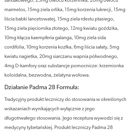
sandałowego, 25mg owocu korzennika, 20mg owocu
marmelos, 15mg ziela orlika, 15mg korzenia lukrecji, 15mg
liścia babki lancetowatej, 15mg ziela rdestu ptasiego,
15mg ziela pięciornika złotego, 12mg kwiatu goździka,
10mg kłącza kaempferia galanga, 10mg ziela sida
cordifolia, 10mg korzenia kozłka, 6mg liścia sałaty, 5mg
kwiatu nagietka, 20mg siarczanu wapnia półwodnego,
4mg D-kamfory oraz substancje pomocnicze: krzemionka
koloidalna, bezwodna, żelatyna wołowa.
Działanie Padma 28 Formuła:
Tradycyjny produkt leczniczy do stosowania w określonych
wskazaniach wynikających wyłącznie z jego
długotrwałego stosowania. Jego receptura wywodzi się z
medycyny tybetańskiej. Produkt leczniczy Padma 28