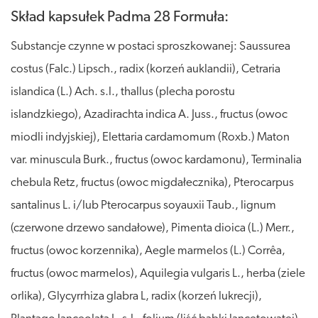
Skład kapsułek Padma 28 Formuła:
Substancje czynne w postaci sproszkowanej: Saussurea
costus (Falc.) Lipsch., radix (korzeń auklandii), Cetraria
islandica (L.) Ach. s.l., thallus (plecha porostu
islandzkiego), Azadirachta indica A. Juss., fructus (owoc
miodli indyjskiej), Elettaria cardamomum (Roxb.) Maton
var. minuscula Burk., fructus (owoc kardamonu), Terminalia
chebula Retz, fructus (owoc migdałecznika), Pterocarpus
santalinus L. i/lub Pterocarpus soyauxii Taub., lignum
(czerwone drzewo sandałowe), Pimenta dioica (L.) Merr.,
fructus (owoc korzennika), Aegle marmelos (L.) Corrêa,
fructus (owoc marmelos), Aquilegia vulgaris L., herba (ziele
orlika), Glycyrrhiza glabra L, radix (korzeń lukrecji),