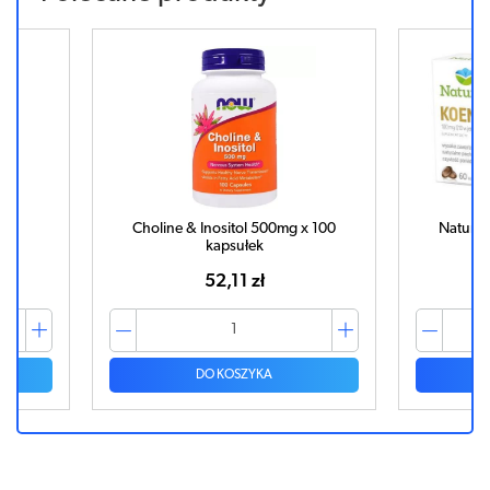
Choline & Inositol 500mg x 100
Naturell Koenzym Q10
kapsułek
kapsułek
52,11 zł
95,89 zł
DO KOSZYKA
DO KOSZYKA