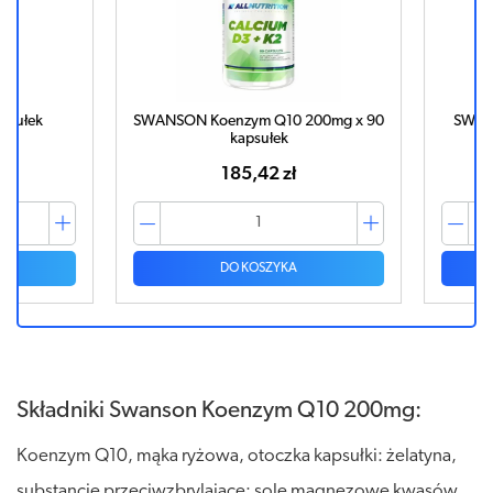
łek
SWANSON Koenzym Q10 200mg x 90
SWANSON
kapsułek
185,42 zł
DO KOSZYKA
Składniki Swanson Koenzym Q10 200mg:
Koenzym Q10, mąka ryżowa, otoczka kapsułki: żelatyna,
substancje przeciwzbrylające: sole magnezowe kwasów