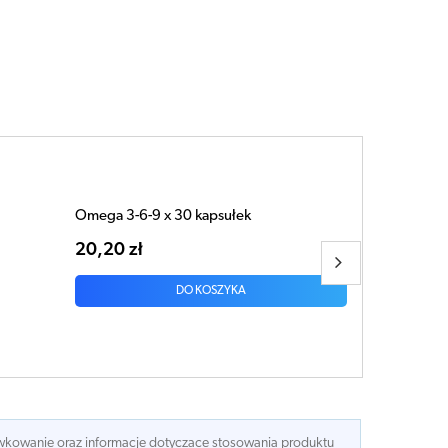
KAPILAR x 50 tabletek
38,96 zł
DO KOSZYKA
dawkowanie oraz informacje dotyczace stosowania produktu