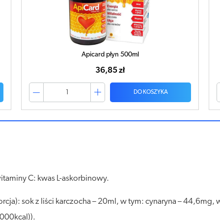
Apicard płyn 500ml
36,85 zł
DO KOSZYKA
 witaminy C: kwas L-askorbinowy.
cja): sok z liści karczocha – 20ml, w tym: cynaryna – 44,6mg, 
000kcal)).