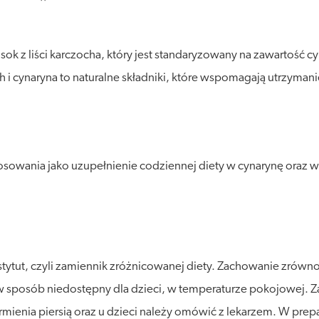
ok z liści karczocha, który jest standaryzowany na zawartość 
h i cynaryna to naturalne składniki, które wspomagają utrzym
sowania jako uzupełnienie codziennej diety w cynarynę oraz wi
stytut, czyli zamiennik zróżnicowanej diety. Zachowanie zró
posób niedostępny dla dzieci, w temperaturze pokojowej. Zalec
armienia piersią oraz u dzieci należy omówić z lekarzem. W pr