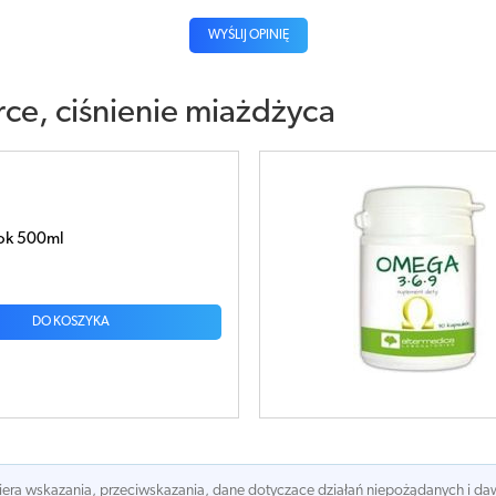
WYŚLIJ OPINIĘ
rce, ciśnienie miażdżyca
9 x 30 kapsułek
DO KOSZYKA
awiera wskazania, przeciwskazania, dane dotyczace działań niepożądanych i 