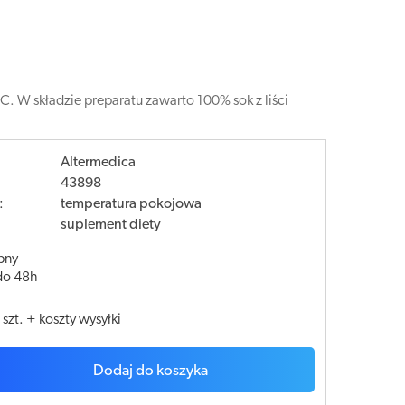
C. W składzie preparatu zawarto 100% sok z liści
Altermedica
43898
:
temperatura pokojowa
suplement diety
pny
do 48h
/
szt.
+
koszty wysyłki
Dodaj do koszyka