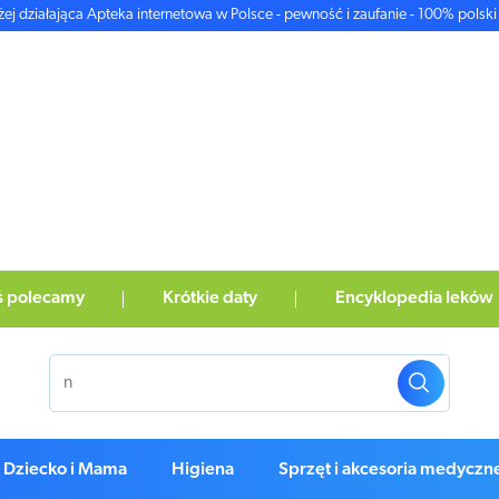
żej działająca Apteka internetowa w Polsce - pewność i zaufanie - 100% polski 
ś polecamy
Krótkie daty
Encyklopedia leków
Dziecko i Mama
Higiena
Sprzęt i akcesoria medyczn