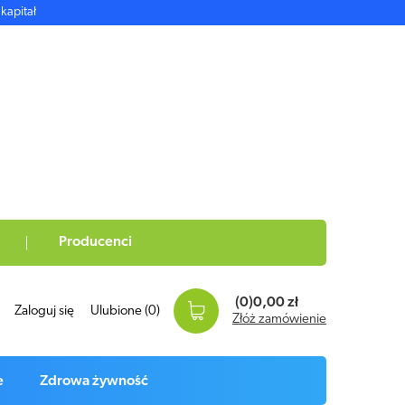
kapitał
Producenci
(0)
0,00 zł
Zaloguj się
Ulubione
(0)
Złóż zamówienie
e
Zdrowa żywność