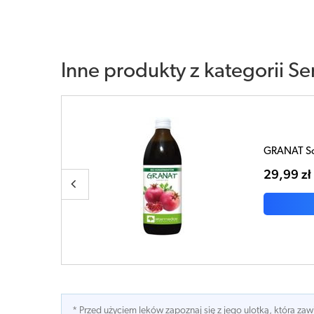
Inne produkty z kategorii
Se
Omega 3-6-
20,20 zł
* Przed użyciem leków zapoznaj się z jego ulotką, która z