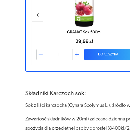
GRANAT Sok 500ml
29,99 zł
ZYKA
DO KOSZYKA
Składniki Karczoch sok:
Sok z liści karczocha (Cynara Scolymus L.), źródło
Zawartość składników w 20ml (zalecana dzienna por
spożycia dla przeciętnej osoby dorosłej (8400kJ/2