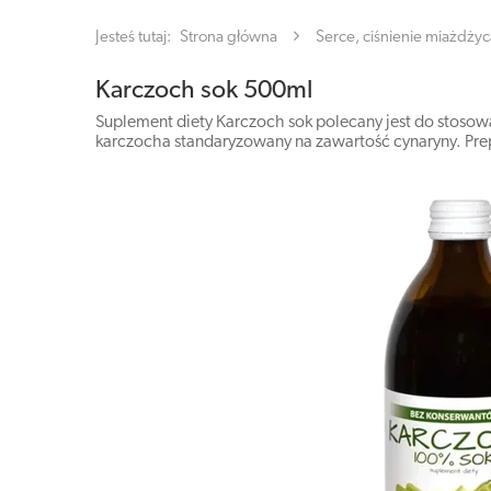
Jesteś tutaj:
Strona główna
Serce, ciśnienie miażdżyc
Karczoch sok 500ml
Suplement diety Karczoch sok polecany jest do stosowa
karczocha standaryzowany na zawartość cynaryny. Prep