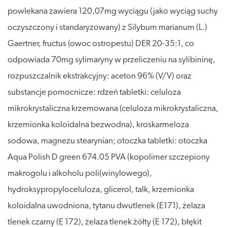
powlekana zawiera 120,07mg wyciągu (jako wyciąg suchy
oczyszczony i standaryzowany) z Silybum marianum (L.)
Gaertner, fructus (owoc ostropestu) DER 20-35:1, co
odpowiada 70mg sylimaryny w przeliczeniu na sylibininę,
rozpuszczalnik ekstrakcyjny: aceton 96% (V/V) oraz
substancje pomocnicze: rdzeń tabletki: celuloza
mikrokrystaliczna krzemowana (celuloza mikrokrystaliczna,
krzemionka koloidalna bezwodna), kroskarmeloza
sodowa, magnezu stearynian; otoczka tabletki: otoczka
Aqua Polish D green 674.05 PVA (kopolimer szczepiony
makrogolu i alkoholu poli(winylowego),
hydroksypropyloceluloza, glicerol, talk, krzemionka
koloidalna uwodniona, tytanu dwutlenek (E171), żelaza
tlenek czarny (E 172), żelaza tlenek żółty (E 172), błękit