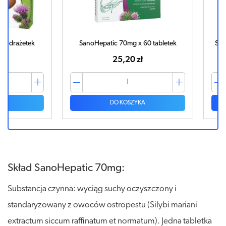
żetek
SanoHepatic 70mg x 60 tabletek
Sylimaryn
25,20 zł
DO KOSZYKA
Skład SanoHepatic 70mg:
Substancja czynna: wyciąg suchy oczyszczony i
standaryzowany z owoców ostropestu (Silybi mariani
extractum siccum raffinatum et normatum). Jedna tabletka