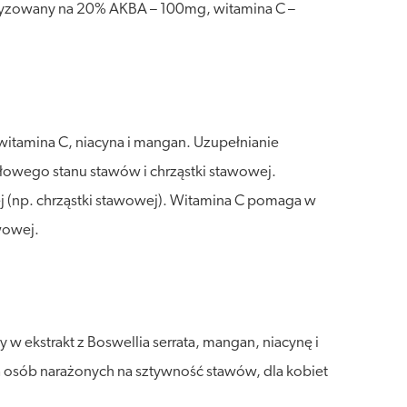
ndaryzowany na 20% AKBA – 100mg, witamina C –
 witamina C, niacyna i mangan. Uzupełnianie
dłowego stanu stawów i chrząstki stawowej.
j (np. chrząstki stawowej). Witamina C pomaga w
wowej.
w ekstrakt z Boswellia serrata, mangan, niacynę i
a osób narażonych na sztywność stawów, dla kobiet