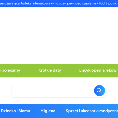
żej działająca Apteka internetowa w Polsce - pewność i zaufanie - 100% polski 
ś polecamy
Krótkie daty
Encyklopedia leków
Dziecko i Mama
Higiena
Sprzęt i akcesoria medyczn