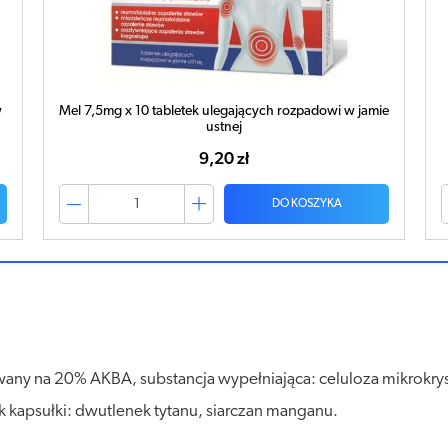
ie
Mel 7,5mg x 30 tabletek ulegających rozpadowi w
jamie ustnej
23,13 zł
DO KOSZYKA
owany na 20% AKBA, substancja wypełniająca: celuloza mikrokrys
kapsułki: dwutlenek tytanu, siarczan manganu.