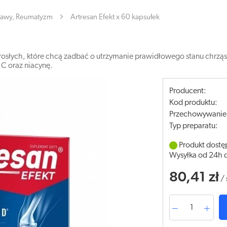
tawy, Reumatyzm
Artresan Efekt x 60 kapsułek
orosłych, które chcą zadbać o utrzymanie prawidłowego stanu chrzą
 C oraz niacynę.
Producent:
Kod produktu:
Przechowywanie
Typ preparatu:
Produkt dostę
Wysyłka od 24h 
80,41 zł
/