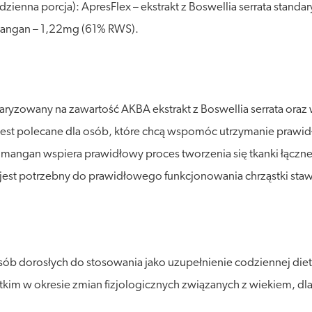
dzienna porcja): ApresFlex – ekstrakt z Boswellia serrata sta
angan – 1,22mg (61% RWS).
daryzowany na zawartość AKBA ekstrakt z Boswellia serrata oraz
e jest polecane dla osób, które chcą wspomóc utrzymanie prawi
mangan wspiera prawidłowy proces tworzenia się tkanki łączne
 jest potrzebny do prawidłowego funkcjonowania chrząstki sta
ób dorosłych do stosowania jako uzupełnienie codziennej diety 
kim w okresie zmian fizjologicznych związanych z wiekiem, dl