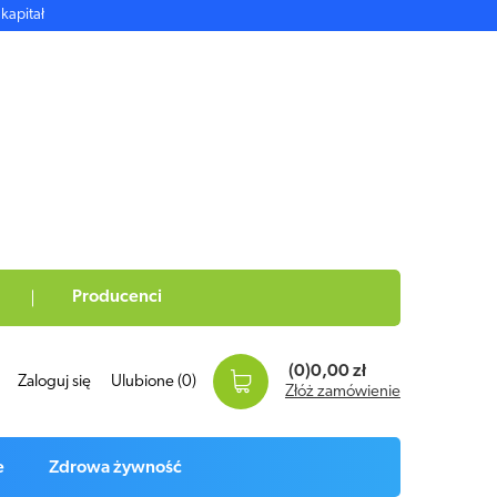
kapitał
Producenci
(0)
0,00 zł
Zaloguj się
Ulubione
(0)
Złóż zamówienie
e
Zdrowa żywność