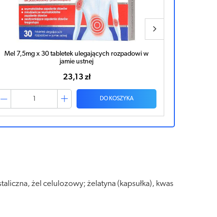
Mel 7,5mg x 20 tabletek ulegających rozpadowi w
Mel Max 15
jamie ustnej
16,08 zł
DO KOSZYKA
taliczna, żel celulozowy; żelatyna (kapsułka), kwas