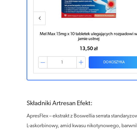
rozpadowi w
Mel 7,5mg x 10 tabletek ulegających rozpadowi w jam
ustnej
9,20 zł
ZYKA
DO KOSZYKA
Składniki Artresan Efekt:
ApresFlex – ekstrakt z Boswellia serrata standaryz
L-askorbinowy, amid kwasu nikotynowego, barwnik 