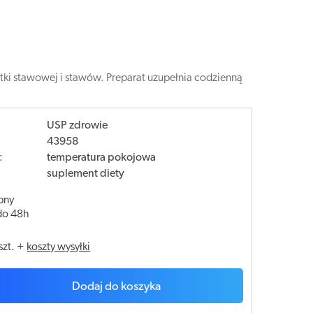
stki stawowej i stawów. Preparat uzupełnia codzienną
USP zdrowie
43958
:
temperatura pokojowa
suplement diety
pny
do 48h
szt.
+
koszty wysyłki
Dodaj do koszyka