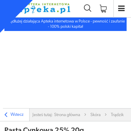
Najdłużej działająca Apteka internetowa w Polsce - pewność i zaufanie
- 100% polski kapitał
Wstecz
Jesteś tutaj:
Strona główna
Skóra
Trądzik, W
Pasta Cynkowa 25% 20g