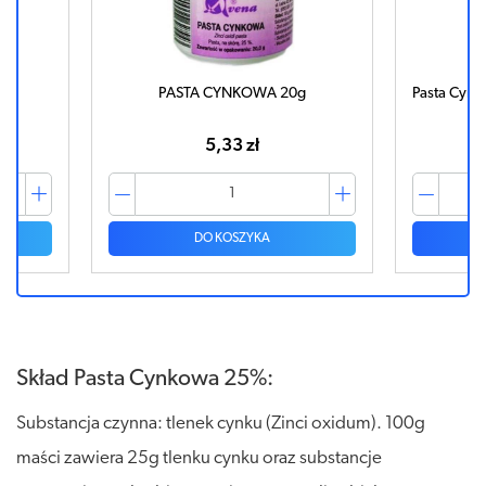
0g
PASTA CYNKOWA 20g
Pasta Cynk
5,33 zł
DO KOSZYKA
Skład Pasta Cynkowa 25%:
Substancja czynna: tlenek cynku (Zinci oxidum). 100g
maści zawiera 25g tlenku cynku oraz substancje