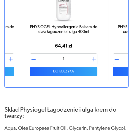
 krem do
PHYSIOGEL Hypoallergenic Balsam do
PHYSIOG
ciała łagodzenie i ulga 400ml
codzi
64,41 zł
DO KOSZYKA
Skład Physiogel Łagodzenie i ulga krem do
twarzy:
Aqua, Olea Europaea Fruit Oil, Glycerin, Pentylene Glycol,