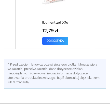
żel 50g
Etodal żel 100g
ł
46,27 zł
ZYKA
DO KOSZYKA
* Przed użyciem leków zapoznaj się z jego ulotką, która zawiera
wskazania, przeciwskazania, dane dotyczace działań
niepożądanych i dawkowanie oraz informacje dotyczace
stosowania produktu leczniczego, bądź skonsultuj się z lekarzem
lub farmaceutą.