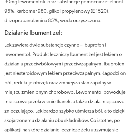
30mg lewomentolu oraz substancje pomocnicze: etanol
96%, karbomer 980, glikol propylenowy (E 1520),
diizopropanolamina 85%, woda oczyszczona.
Działanie Ibument żel:
Lek zawiera dwie substancje czynne – ibuprofen i
lewomentol. Produkt leczniczy Ibument żel jest lekiem o
działaniu przeciwbólowym i przeciwzapalnym. Ibuprofen
jest niesteroidowym lekiem przeciwzapalnym. Łagodzi on
ból, redukuje obrzęk oraz zmniejsza stan zapalny w
miejscu zmienionym chorobowo. Lewomentol powoduje
miejscowe przekrwienie tkanek, a także działa miejscowo
znieczulająco. Lek bardzo szybko uśmierza ból, a to dzięki
skojarzonemu działaniu obu składników. Co istotne, po
aplikacji na skórę działanie lecznicze żelu utrzymują się