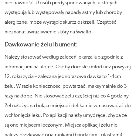
niestrawność. U osób predysponowanych, u których
występują lub występowały napady astmy lub choroby
alergiczne, może wystąpić skurcz oskrzeli. Częstość
nieznana: uwrażliwienie skóry na światło.
Dawkowanie żelu Ibument:
Należy stosować według zaleceń lekarza lub zgodnie z
informacjami na ulotce. Osoby dorosłe i młodzież powyżej
12. roku życia – zalecana jednorazowa dawka to 1-4cm
żelu. W razie konieczności powtarzać, maksymalnie do 3
razy na dobę. Nie stosować żelu częściej niż co 4 godziny.
Żel nałożyć na bolące miejsce i delikatnie wmasować aż do
wchłonięcia leku. Po aplikacji należy umyć ręce, chyba że
są one miejscem leczonym. Miejsca aplikacji żelu nie
należy przykrywać opatrunkami (bandażami, plastrami).