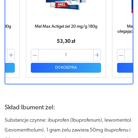
g 100g
Mel Max Actigel żel 20 mg/g 180g
Mel M
ulegającyc
53,30 zł
DO KOSZYKA
Skład Ibument żel:
Substancje czynne: ibuprofen (Ibuprofenum), lewomentol
(Levomentholum). 1 gram żelu zawiera 50mg ibuprofenu i