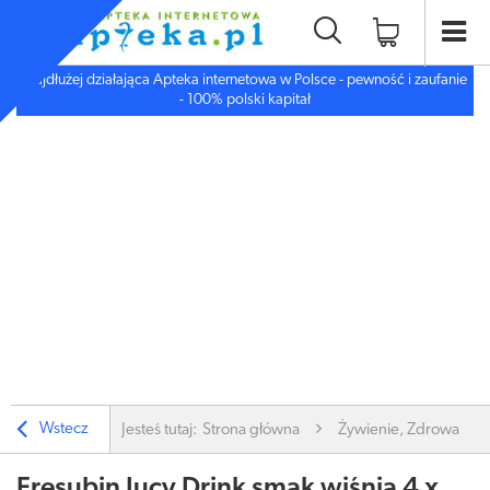
Najdłużej działająca Apteka internetowa w Polsce - pewność i zaufanie
- 100% polski kapitał
Wstecz
Jesteś tutaj:
Strona główna
Żywienie, Zdrowa ży
Fresubin Jucy Drink smak wiśnia 4 x