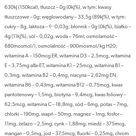
630kJ (150kcal), tłuszcz – 0g (0kJ%), w tym: kwasy
tłuszczowe – 0g; węglowodany – 33,5g (89kJ%), w tym:
cukry – 8g, laktoza – ≤ 0,03g; błonnik – 0g (0kJ%), białko –
4g (11kJ%), sól – 0,02g, woda – 76ml, osmolarność –
680mosmol/l, osmolalność – 900mosmol/kg H20;
witamina A – 150mcg ER, witamina D3 – 2,5mcg, witamina
E – 3,75mg alfa-ET, witamina K1 – 25mcg, witamina B1 –
0,3mg, witamina B2 – 0,4mg, niacyna – 2,62mg EN,
witamina B6 – 0,43mg, witamina B12 – 0,75mcg, kwas
pantotenowy – 1,5mg, biotyna – 9,4mcg, kwas foliowy –
62,5mcg, witamina C – 18,8mg, sód – 6mg, potas – 7mg,
chlorki – 190mg, wapń – 50mg, magnez – 1mg, fosfor –
11mg, żelazo – 2,5mg, cynk – 1,88mg, miedź – 375mcg,
mangan – 0,5mg, jod – 37,5mcg, fluorki – 0,25mg, chrom