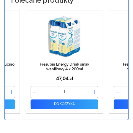
Polecane produkty
appucino
Fresubin Energy Drink smak
Fresu
waniliowy 4 x 200ml
cze
47,04 zł
DO KOSZYKA