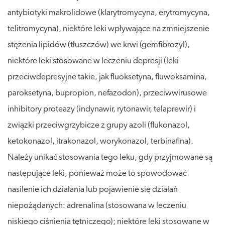
antybiotyki makrolidowe (klarytromycyna, erytromycyna,
telitromycyna), niektóre leki wpływające na zmniejszenie
stężenia lipidów (tłuszczów) we krwi (gemfibrozyl),
niektóre leki stosowane w leczeniu depresji (leki
przeciwdepresyjne takie, jak fluoksetyna, fluwoksamina,
paroksetyna, bupropion, nefazodon), przeciwwirusowe
inhibitory proteazy (indynawir, rytonawir, telaprewir) i
związki przeciwgrzybicze z grupy azoli (flukonazol,
ketokonazol, itrakonazol, worykonazol, terbinafina).
Należy unikać stosowania tego leku, gdy przyjmowane są
następujące leki, ponieważ może to spowodować
nasilenie ich działania lub pojawienie się działań
niepożądanych: adrenalina (stosowana w leczeniu
niskiego ciśnienia tętniczego); niektóre leki stosowane w