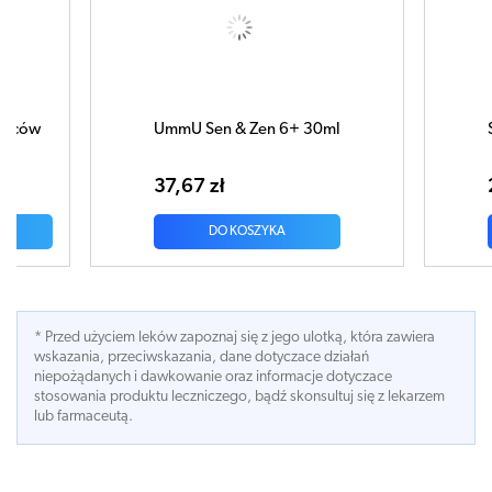
l
Sentino Natura spray 25ml
Sentin
powle
28,27 zł
22,10
DO KOSZYKA
* Przed użyciem leków zapoznaj się z jego ulotką, która zawiera
wskazania, przeciwskazania, dane dotyczace działań
niepożądanych i dawkowanie oraz informacje dotyczace
stosowania produktu leczniczego, bądź skonsultuj się z lekarzem
lub farmaceutą.