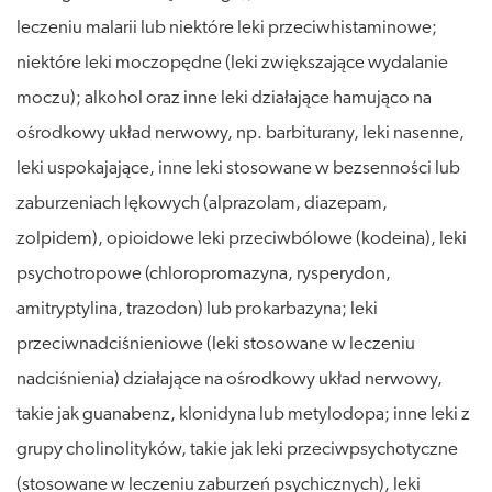
leczeniu malarii lub niektóre leki przeciwhistaminowe;
niektóre leki moczopędne (leki zwiększające wydalanie
moczu); alkohol oraz inne leki działające hamująco na
ośrodkowy układ nerwowy, np. barbiturany, leki nasenne,
leki uspokajające, inne leki stosowane w bezsenności lub
zaburzeniach lękowych (alprazolam, diazepam,
zolpidem), opioidowe leki przeciwbólowe (kodeina), leki
psychotropowe (chloropromazyna, rysperydon,
amitryptylina, trazodon) lub prokarbazyna; leki
przeciwnadciśnieniowe (leki stosowane w leczeniu
nadciśnienia) działające na ośrodkowy układ nerwowy,
takie jak guanabenz, klonidyna lub metylodopa; inne leki z
grupy cholinolityków, takie jak leki przeciwpsychotyczne
(stosowane w leczeniu zaburzeń psychicznych), leki