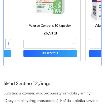
łek
Valused Control x 30 kapsułek
Valused
26,91 zł
DO KOSZYKA
Skład Sentino 12,5mg:
Substancja czynna: wodorobursztynian doksylaminy
(Doxylamini hydrogenosuccinas). Każda tabletka zawiera