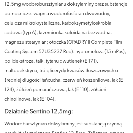
12,5mg wodorobursztynianu doksylaminy oraz substancje
pomocnicze: wapnia wodorofosforan dwuwodny,
celuloza mikrokrystaliczna, karboksymetyloskrobia
sodowa (typ A), krzemionka koloidalna bezwodna,
magnezu stearynian; otoczka (OPADRY II Complete Film
Coating System 57U35237 Red): hypromeloza (15 mPas),
polidekstroza, talk, tytanu dwutlenek (E 171),
maltodekstryna, trójglicerydy kwasów tłuszczowych o
średniej długości łańcucha, czerwień koszenilowa, lak (E
124), żółcień pomarańczowa, lak (E 110), żółcień
chinolinowa, lak (E 104).
Działanie Sentino 12,5mg:
Wodorobursztynian doksylaminy jest substancją czynną