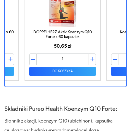
rte x 60
DOPPELHERZ Aktiv Koenzym Q10
Koenz
Forte x 60 kapsułek
50,65 zł
DO KOSZYKA
Składniki Pureo Health Koenzym Q10 Forte:
Błonnik z akacji, koenzym Q10 (ubichinon), kapsułka
celulozowa: hydroksypropylometyloceluloza.