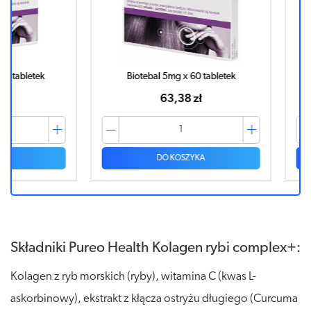
tek
Biotebal 5mg x 60 tabletek
Biote
63,38 zł
DO KOSZYKA
Składniki Pureo Health Kolagen rybi complex+:
Kolagen z ryb morskich (ryby), witamina C (kwas L-
askorbinowy), ekstrakt z kłącza ostryżu długiego (Curcuma