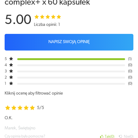
complex+ x 60 kapsułek
5.00
Liczba opinii: 1
NAPISZ SWOJĄ OPINIĘ
5
1
4
0
3
0
2
0
1
0
Kliknij ocenę aby filtrować opinie
5/5
O.K.
Marek, Świętajno
Czy opinia była pomocna?
Tak
0
Nie
0