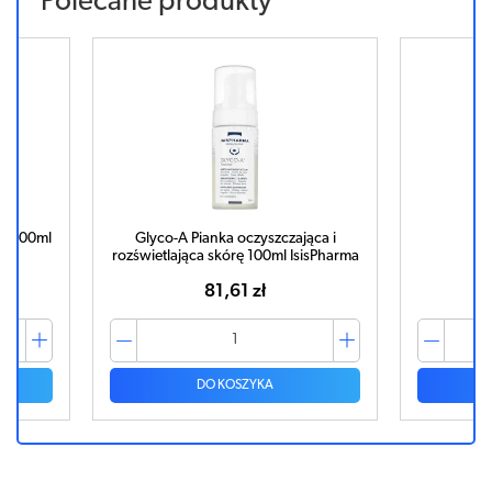
Polecane produkty
a 100ml
Glyco-A Pianka oczyszczająca i
Pł
rozświetlająca skórę 100ml IsisPharma
81,61 zł
DO KOSZYKA