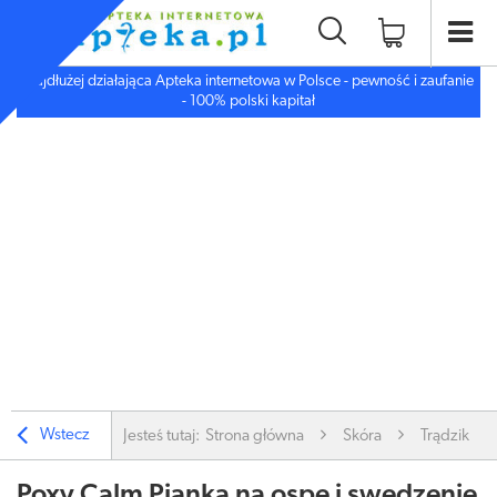
Najdłużej działająca Apteka internetowa w Polsce - pewność i zaufanie
- 100% polski kapitał
Wstecz
Jesteś tutaj:
Strona główna
Skóra
Trądzik, W
Poxy Calm Pianka na ospę i swędzenie