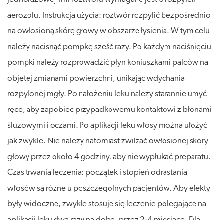
aerozolu. Instrukcja użycia: roztwór rozpylić bezpośrednio
na owłosioną skórę głowy w obszarze łysienia. W tym celu
należy nacisnąć pompkę sześć razy. Po każdym naciśnięciu
pompki należy rozprowadzić płyn koniuszkami palców na
objętej zmianami powierzchni, unikając wdychania
rozpylonej mgły. Po nałożeniu leku należy starannie umyć
ręce, aby zapobiec przypadkowemu kontaktowi z błonami
śluzowymi i oczami. Po aplikacji leku włosy można ułożyć
jak zwykle. Nie należy natomiast zwilżać owłosionej skóry
głowy przez około 4 godziny, aby nie wypłukać preparatu.
Czas trwania leczenia: początek i stopień odrastania
włosów są różne u poszczególnych pacjentów. Aby efekty
były widoczne, zwykle stosuje się leczenie polegające na
aplikacji leku dwa razy na dobę, przez 2-4 miesiące. Dla