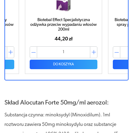
czna
Biotebal Effect Specjalistyczne serum
Bioteb
 włosów
spray przeciw wypadaniu włosów
130ml
46,23 zł
DO KOSZYKA
Skład Alocutan Forte 50mg/ml aerozol:
Substancja czynna: minoksydyl (Minoxidilum). 1ml
roztworu zawiera 50mg minoksydylu oraz substancje