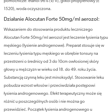
pomocnicze: etanol 96% (V/V), glikol propylenowy (E
1520), woda oczyszczona.
Działanie Alocutan Forte 50mg/ml aerozol:
Wskazaniem do stosowania produktu leczniczego
Alocutan Forte 50mg/ml aerozol jest leczenie łysienia typu
męskiego (łysienie androgenowe). Preparat stosuje się w
leczeniu łysienia typu męskiego w obrębie tonsury na
przestrzeni o średnicy od 3 do 10cm owłosionej skóry
głowy u mężczyzn w wieku od 18. do 49. roku życia.
Substancją czynną leku jest minoksydyl. Stosowanie leku
pobudza wzrost włosów i przeciwdziała postępowi
łysienia androgenowego. Efekt terapeutyczny może się
różnić u poszczególnych osób i nie można go
przewidzieć. Początek łysienia androgenowego u