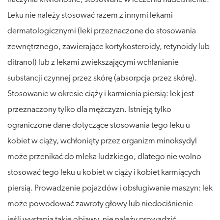
Leku nie należy stosować razem z innymi lekami
dermatologicznymi (leki przeznaczone do stosowania
zewnętrznego, zawierające kortykosteroidy, retynoidy lub
ditranol) lub z lekami zwiększającymi wchłanianie
substancji czynnej przez skórę (absorpcja przez skórę).
Stosowanie w okresie ciąży i karmienia piersią: lek jest
przeznaczony tylko dla mężczyzn. Istnieją tylko
ograniczone dane dotyczące stosowania tego leku u
kobiet w ciąży, wchłonięty przez organizm minoksydyl
może przenikać do mleka ludzkiego, dlatego nie wolno
stosować tego leku u kobiet w ciąży i kobiet karmiących
piersią. Prowadzenie pojazdów i obsługiwanie maszyn: lek
może powodować zawroty głowy lub niedociśnienie –
jeśli wystąpią takie objawy, nie należy prowadzić