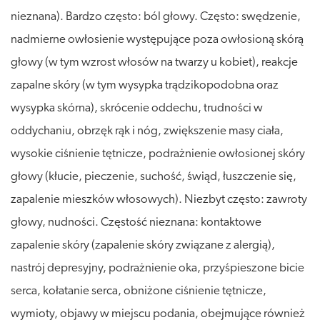
nieznana). Bardzo często: ból głowy. Często: swędzenie,
nadmierne owłosienie występujące poza owłosioną skórą
głowy (w tym wzrost włosów na twarzy u kobiet), reakcje
zapalne skóry (w tym wysypka trądzikopodobna oraz
wysypka skórna), skrócenie oddechu, trudności w
oddychaniu, obrzęk rąk i nóg, zwiększenie masy ciała,
wysokie ciśnienie tętnicze, podrażnienie owłosionej skóry
głowy (kłucie, pieczenie, suchość, świąd, łuszczenie się,
zapalenie mieszków włosowych). Niezbyt często: zawroty
głowy, nudności. Częstość nieznana: kontaktowe
zapalenie skóry (zapalenie skóry związane z alergią),
nastrój depresyjny, podrażnienie oka, przyśpieszone bicie
serca, kołatanie serca, obniżone ciśnienie tętnicze,
wymioty, objawy w miejscu podania, obejmujące również