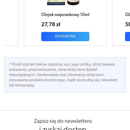
lejek majerankowy 10ml
OLEJEK CYNAMONOWY 1
7,78 zł
58,31 zł
DO KOSZYKA
DO KOSZYKA
* Przed użyciem leków zapoznaj się z jego ulotką, która zawiera
wskazania, przeciwskazania, dane dotyczace działań
niepożądanych i dawkowanie oraz informacje dotyczace
stosowania produktu leczniczego, bądź skonsultuj się z lekarzem
lub farmaceutą.
Zapisz się do newslettera