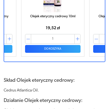
ryczny
Olejek eteryczny cedrowy 10ml
Olejek 
19,52 zł
DO KOSZYKA
Skład Olejek eteryczny cedrowy:
Cedrus Atlantica Oil.
Działanie Olejek eteryczny cedrowy: