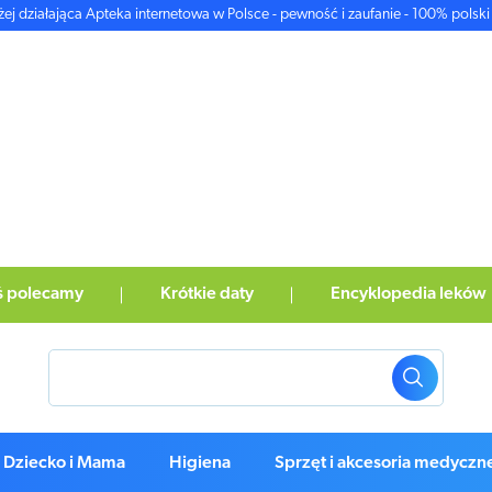
żej działająca Apteka internetowa w Polsce - pewność i zaufanie - 100% polski 
ś polecamy
Krótkie daty
Encyklopedia leków
Dziecko i Mama
Higiena
Sprzęt i akcesoria medyczn