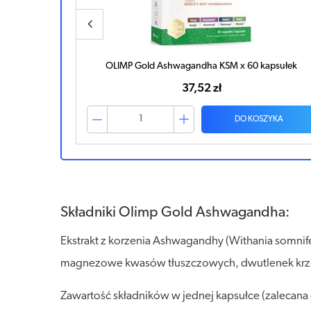
sułek
OLIMP Gold Ashwagandha KSM x 60 kapsułek
37,52 zł
ZYKA
DO KOSZYKA
Składniki Olimp Gold Ashwagandha:
Ekstrakt z korzenia Ashwagandhy (Withania somnifer
magnezowe kwasów tłuszczowych, dwutlenek krzem
Zawartość składników w jednej kapsułce (zalecana