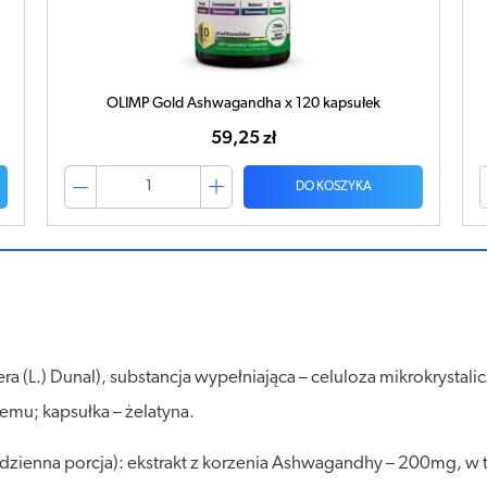
OLIMP Gold Ashwagandha x 120 kapsułek
59,25 zł
DO KOSZYKA
a (L.) Dunal), substancja wypełniająca – celuloza mikrokrystali
u; kapsułka – żelatyna.
 dzienna porcja): ekstrakt z korzenia Ashwagandhy – 200mg, w 