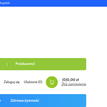
kapitał
Producenci
(0)
0,00 zł
Zaloguj się
Ulubione
(0)
Złóż zamówienie
e
Zdrowa żywność