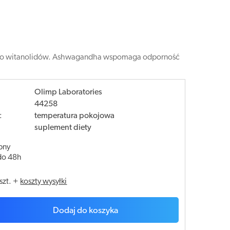
ródło witanolidów. Ashwagandha wspomaga odporność
Olimp Laboratories
44258
:
temperatura pokojowa
suplement diety
pny
do 48h
szt.
+
koszty wysyłki
Dodaj do koszyka