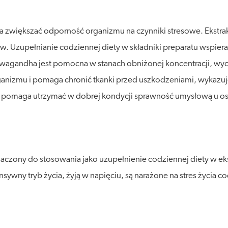
 zwiększać odporność organizmu na czynniki stresowe. Ekstra
. Uzupełnianie codziennej diety w składniki preparatu wspi
hwagandha jest pomocna w stanach obniżonej koncentracji, wy
izmu i pomaga chronić tkanki przed uszkodzeniami, wykazuje
 pomaga utrzymać w dobrej kondycji sprawność umysłową u os
zony do stosowania jako uzupełnienie codziennej diety w ekst
sywny tryb życia, żyją w napięciu, są narażone na stres życia 