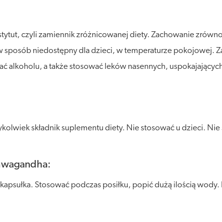
stytut, czyli zamiennik zróżnicowanej diety. Zachowanie zró
posób niedostępny dla dzieci, w temperaturze pokojowej. Zalec
wać alkoholu, a także stosować leków nasennych, uspokajający
olwiek składnik suplementu diety. Nie stosować u dzieci. Nie 
shwagandha:
 kapsułka. Stosować podczas posiłku, popić dużą ilością wody. 