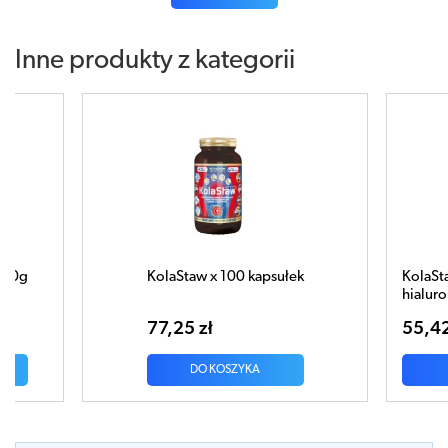
Inne produkty z kategorii
kapsułek
KolaStaw Krem kolagenowo-
hialuronowy 50ml
55,42 zł
A
DO KOSZYKA