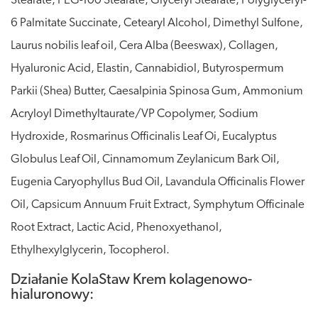
Stearate, PEG-100 Stearate, Glyceryl Stearate, Polyglyceryl-
6 Palmitate Succinate, Cetearyl Alcohol, Dimethyl Sulfone,
Laurus nobilis leaf oil, Cera Alba (Beeswax), Collagen,
Hyaluronic Acid, Elastin, Cannabidiol, Butyrospermum
Parkii (Shea) Butter, Caesalpinia Spinosa Gum, Ammonium
Acryloyl Dimethyltaurate/VP Copolymer, Sodium
Hydroxide, Rosmarinus Officinalis Leaf Oi, Eucalyptus
Globulus Leaf Oil, Cinnamomum Zeylanicum Bark Oil,
Eugenia Caryophyllus Bud Oil, Lavandula Officinalis Flower
Oil, Capsicum Annuum Fruit Extract, Symphytum Officinale
Root Extract, Lactic Acid, Phenoxyethanol,
Ethylhexylglycerin, Tocopherol.
Działanie KolaStaw Krem kolagenowo-
hialuronowy: