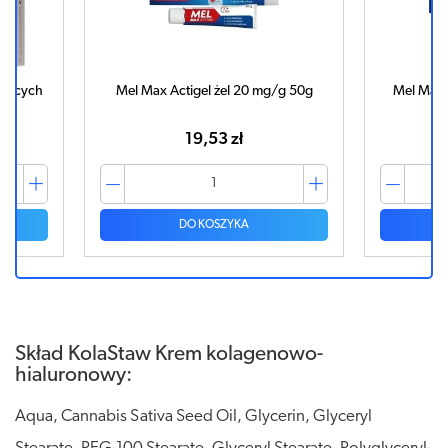
ających
Mel Max Actigel żel 20 mg/g 50g
Mel Max 
ej
19,53 zł
DO KOSZYKA
Skład KolaStaw Krem kolagenowo-
hialuronowy:
Aqua, Cannabis Sativa Seed Oil, Glycerin, Glyceryl