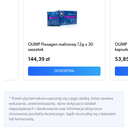
 x 30
OLIMP Gold Glucosamine x 60
Olim
kapsułek
240
53,85 zł
107,
DO KOSZYKA
* Przed użyciem leków zapoznaj się z jego ulotką, która zawiera
wskazania, przeciwskazania, dane dotyczace działań
niepożądanych i dawkowanie oraz informacje dotyczace
stosowania produktu leczniczego, bądź skonsultuj się z lekarzem
lub farmaceutą.