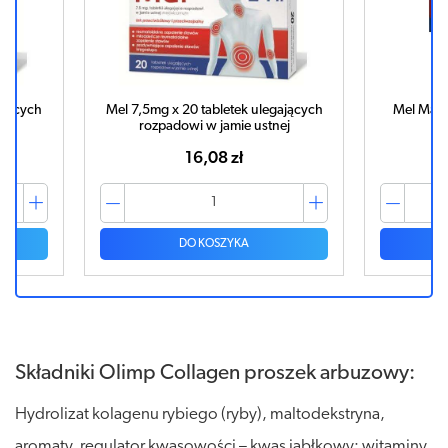
ających
Mel 7,5mg x 20 tabletek ulegających
Mel Max 
ej
rozpadowi w jamie ustnej
16,08 zł
DO KOSZYKA
Składniki Olimp Collagen proszek arbuzowy:
Hydrolizat kolagenu rybiego (ryby), maltodekstryna,
aromaty, regulator kwasowości – kwas jabłkowy; witaminy