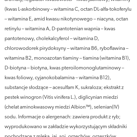
(kwas L-askorbinowy – witamina C, octan DL-alfa-tokoferylu
– witamina E, amid kwasu nikotynowego – niacyna, octan
retinylu – witamina A, D-pantotenian wapnia – kwas
pantotenowy, cholekalcyferol – witamina D,
chlorowodorek pirydoksyny – witamina B6, ryboflawina –
witamina B2, monoazotan tiaminy – tiamina (witamina B1),
D-biotyna – biotyna, kwas pteroilomonoglutaminowy –
kwas foliowy, cyjanokobalamina – witamina B12),
substancje słodzące – acesulfam K, sukraloza; ekstrakt z
pestek winogron (Vitis vinifera L.), diglicynian miedzi
(chelat aminokwasowy miedzi Albion™), selenian(IV)
sodu. Informacje o alergenach: zawiera produkt z ryb;
wyprodukowano w zakładzie wykorzystującym składniki
pochodzące z mleka, jaj, soi, orzechów, orzeszków