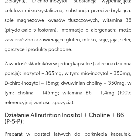
(żelatyna), D-chiro-inozytol, substancja wypełniająca:
celuloza mikrokrystaliczna, substancja przeciwzbrylająca:
sole magnezowe kwasów tłuszczowych, witamina B6
(pirydoksalo-5-fosforan). Informacje o alergenach: może
zawierać zboża zawierające gluten, mleko, soję, jaja, seler,
gorczyce i produkty pochodne.
Zawartość składników w jednej kapsułce (zalecana dzienna
porcja): inozytol – 365mg, w tym: mio-inozytol – 350mg,
D-chiro-inozytol – 15mg; dwuwinian choliny – 350mg, w
tym: cholina – 145mg; witamina B6 – 1,4mg (100%
referencyjnej wartości spożycia).
Działanie Allnutrition Inositol + Choline + B6
(P-5-P):
Preparat w postaci łatwych do połknięcia kapsułek.