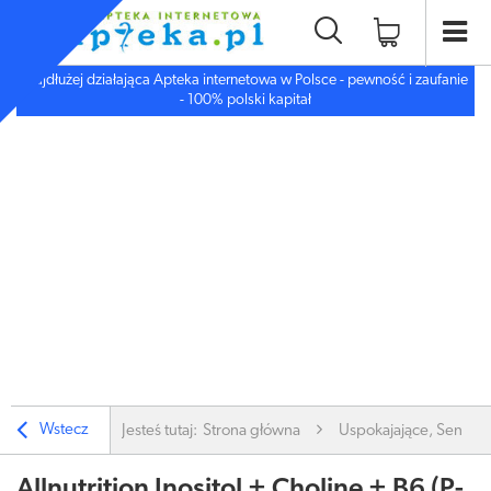
Najdłużej działająca Apteka internetowa w Polsce - pewność i zaufanie
- 100% polski kapitał
Wstecz
Jesteś tutaj:
Strona główna
Uspokajające, Sen, De
Allnutrition Inositol + Choline + B6 (P-