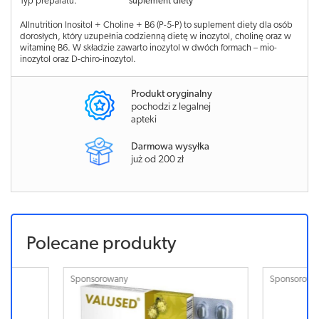
Typ preparatu:
suplement diety
Allnutrition Inositol + Choline + B6 (P-5-P) to suplement diety dla osób
dorosłych, który uzupełnia codzienną dietę w inozytol, cholinę oraz w
witaminę B6. W składzie zawarto inozytol w dwóch formach – mio-
inozytol oraz D-chiro-inozytol.
Produkt oryginalny
pochodzi z legalnej
apteki
Darmowa wysyłka
już od 200 zł
Polecane produkty
Sponsorowany
Sponsorowa