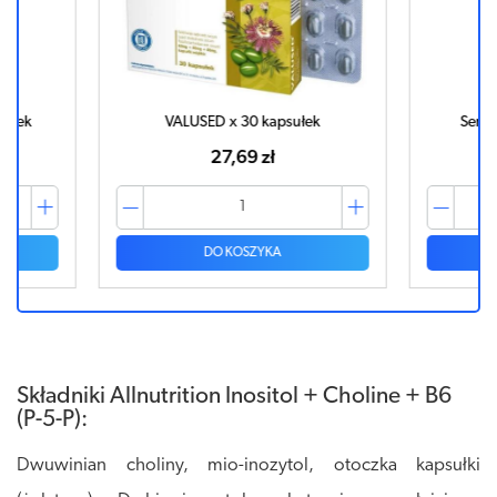
ułek
VALUSED x 30 kapsułek
Senol
27,69 zł
DO KOSZYKA
Składniki Allnutrition Inositol + Choline + B6
(P-5-P):
Dwuwinian choliny, mio-inozytol, otoczka kapsułki