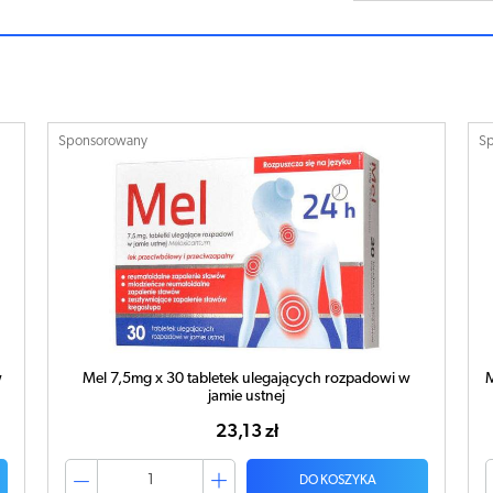
Sponsorowany
S
Mel 7,5mg x 10 tabletek ulegających rozpadowi w jamie
ustnej
9,20 zł
DO KOSZYKA