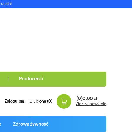
kapitał
Producenci
(0)
0,00 zł
Zaloguj się
Ulubione
(0)
Złóż zamówienie
e
Zdrowa żywność