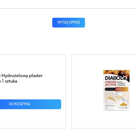
WYŚLIJ OPINIĘ
ger Active Plaster silnie
cy x 1 sztuka
DO KOSZYKA