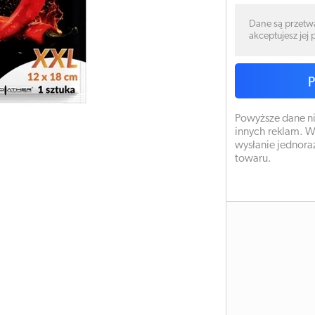
Dane są przetw
akceptujesz jej
Powyższe dane ni
innych reklam. W
wysłanie jednora
towaru.