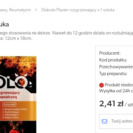
tawy, Reumatyzm
Diabolo Plaster rozgrzewający x 1 sztuka
tuka
ego stosowania na skórze. Nawet do 12 godzin działa on rozluźniają
tra: 12cm x 18cm.
Producent:
Kod produktu:
Przechowywanie
Typ preparatu:
Produkt niedo
Wysyłka od 24h 
2,41 zł
/
szt