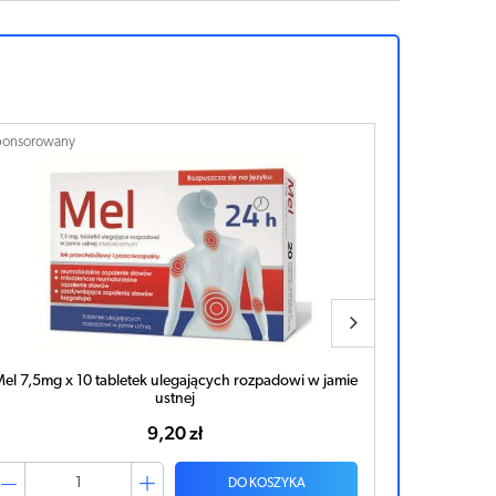
ponsorowany
Sponsorowan
Mel 7,5mg x 20 tabletek ulegających rozpadowi w
Mel Max 15
jamie ustnej
16,08 zł
DO KOSZYKA