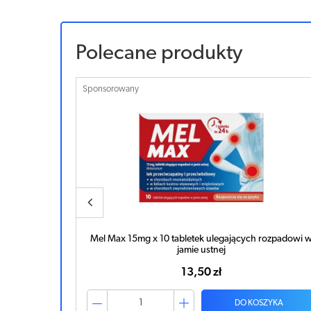
Polecane produkty
Sponsorowany
rozpadowi w
Mel 7,5mg x 30 tabletek ulegających rozpadowi w
jamie ustnej
23,13 zł
ZYKA
DO KOSZYKA