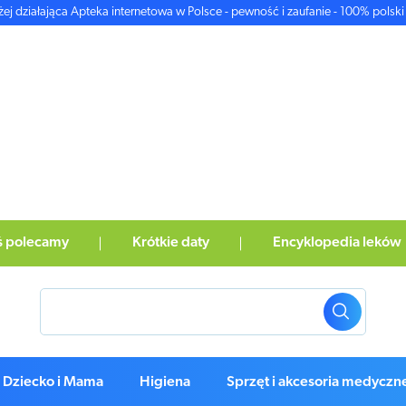
żej działająca Apteka internetowa w Polsce - pewność i zaufanie - 100% polski 
ś polecamy
Krótkie daty
Encyklopedia leków
Dziecko i Mama
Higiena
Sprzęt i akcesoria medyczn