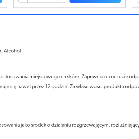
, Alcohol.
o stosowania miejscowego na skórę. Zapewnia on uczucie odpręż
muje się nawet przez 12 godzin. Za właściwości produktu odpow
osowania jako środek o działaniu rozgrzewającym, rozluźniają