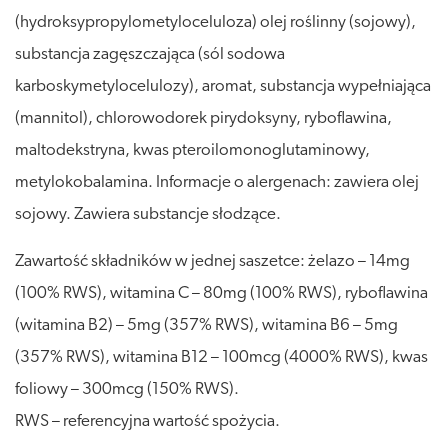
(hydroksypropylometyloceluloza) olej roślinny (sojowy),
substancja zagęszczająca (sól sodowa
karboskymetylocelulozy), aromat, substancja wypełniająca
(mannitol), chlorowodorek pirydoksyny, ryboflawina,
maltodekstryna, kwas pteroilomonoglutaminowy,
metylokobalamina. Informacje o alergenach: zawiera olej
sojowy. Zawiera substancje słodzące.
Zawartość składników w jednej saszetce: żelazo – 14mg
(100% RWS), witamina C – 80mg (100% RWS), ryboflawina
(witamina B2) – 5mg (357% RWS), witamina B6 – 5mg
(357% RWS), witamina B12 – 100mcg (4000% RWS), kwas
foliowy – 300mcg (150% RWS).
RWS – referencyjna wartość spożycia.