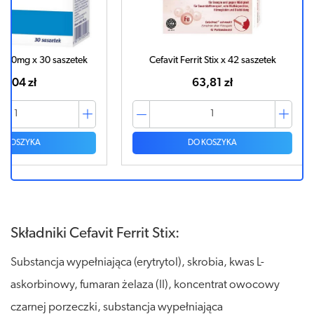
szetek
Cefavit Ferrit Stix x 42 saszetek
Sider
63,81 zł
DO KOSZYKA
Składniki Cefavit Ferrit Stix:
Substancja wypełniająca (erytrytol), skrobia, kwas L-
askorbinowy, fumaran żelaza (II), koncentrat owocowy
czarnej porzeczki, substancja wypełniająca