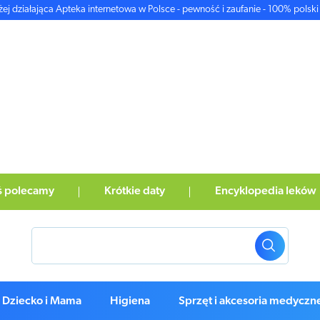
żej działająca Apteka internetowa w Polsce - pewność i zaufanie - 100% polski 
ś polecamy
Krótkie daty
Encyklopedia leków
Dziecko i Mama
Higiena
Sprzęt i akcesoria medyczn