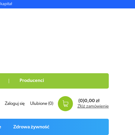
kapitał
Producenci
(0)
0,00 zł
Zaloguj się
Ulubione
(0)
Złóż zamówienie
e
Zdrowa żywność