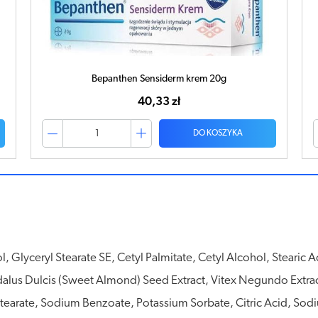
Himalaya Krem kojąco-osłaniający 20g
15,91 zł
DO KOSZYKA
, Glyceryl Stearate SE, Cetyl Palmitate, Cetyl Alcohol, Stearic A
alus Dulcis (Sweet Almond) Seed Extract, Vitex Negundo Extra
Stearate, Sodium Benzoate, Potassium Sorbate, Citric Acid, Sodi