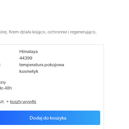
órę. Krem działa kojąco, ochronnie i regenerująco,
Himalaya
44399
:
temperatura pokojowa
kosmetyk
pny
do 48h
szt.
+
koszty wysyłki
Dodaj do koszyka