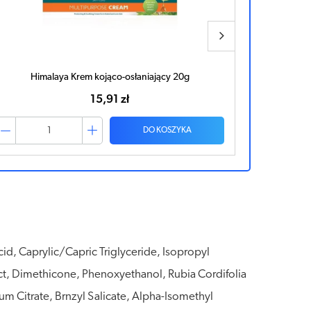
Alantan Sensitive krem 20g
Be
22,96 zł
DO KOSZYKA
cid, Caprylic/Capric Triglyceride, Isopropyl
ct, Dimethicone, Phenoxyethanol, Rubia Cordifolia
um Citrate, Brnzyl Salicate, Alpha-Isomethyl