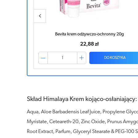
20g
Bepanthen Sensiderm krem 20g
40,33 zł
ZYKA
DO KOSZYKA
Skład Himalaya Krem kojąco-osłaniający:
Aqua, Aloe Barbadensis Leaf Juice, Propylene Glycol
Myristate, Ceteareth-20, Zinc Oxide, Prunus Amygd
Root Extract, Parfum, Glyceryl Stearate & PEG-100 