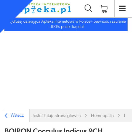
Najdłużej działająca Apteka internetowa w Polsce - pewność i zaufanie
- 100% polski kapitał
Wstecz
Jesteś tutaj:
Strona główna
Homeopatia
BO
BOIRON Cocculus Indicus 9CH