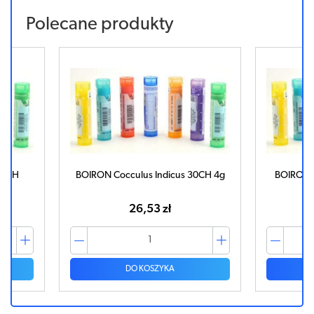
Polecane produkty
 9CH
BOIRON Cocculus Indicus 30CH 4g
BOIRON A
26,53 zł
DO KOSZYKA