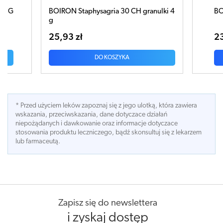
 G
BOIRON Staphysagria 30 CH granulki 4
BOIR
g
25,93 zł
23,
DO KOSZYKA
* Przed użyciem leków zapoznaj się z jego ulotką, która zawiera
wskazania, przeciwskazania, dane dotyczace działań
niepożądanych i dawkowanie oraz informacje dotyczace
stosowania produktu leczniczego, bądź skonsultuj się z lekarzem
lub farmaceutą.
Zapisz się do newslettera
i zyskaj dostęp