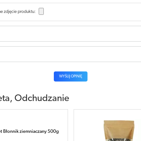
e zdjęcie produktu:
WYŚLIJ OPINIĘ
eta, Odchudzanie
et Błonnik witalny 500g