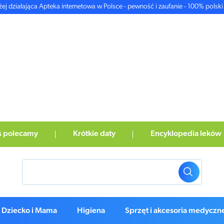
żej działająca Apteka internetowa w Polsce - pewność i zaufanie - 100% polski 
ś polecamy
Krótkie daty
Encyklopedia leków
Dziecko i Mama
Higiena
Sprzęt i akcesoria medyczn