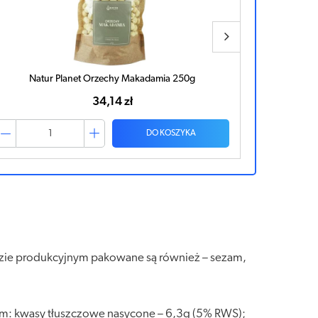
Natur Planet Mieszanka Studencka 500g
N
23,99 zł
DO KOSZYKA
adzie produkcyjnym pakowane są również – sezam,
ym: kwasy tłuszczowe nasycone – 6,3g (5% RWS);