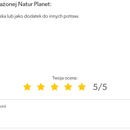
żonej Natur Planet:
ka lub jako dodatek do innych potraw.
Twoja ocena:
5/5
inii