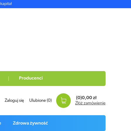
kapitał
Producenci
(0)
0,00 zł
Zaloguj się
Ulubione
(0)
Złóż zamówienie
e
Zdrowa żywność