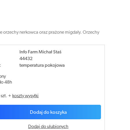
ne orzechy nerkowca oraz prażone migdały. Orzechy
Info Farm Michał Staś
44432
:
temperatura pokojowa
pny
do 48h
/
szt.
+
koszty wysyłki
Dodaj do koszyka
Dodaj do ulubionych