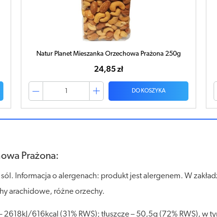
Natur Planet Orzechy Makadamia 250g
34,14 zł
DO KOSZYKA
howa Prażona:
sól. Informacja o alergenach: produkt jest alergenem. W zakł
chy arachidowe, różne orzechy.
 2618kJ/616kcal (31% RWS); tłuszcze – 50,5g (72% RWS), w t