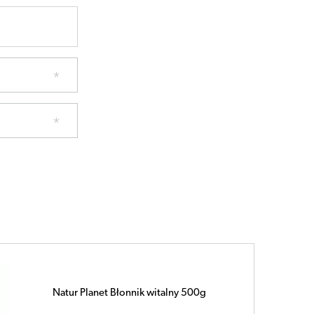
Natur Planet Młody jęczmień proszek
500g