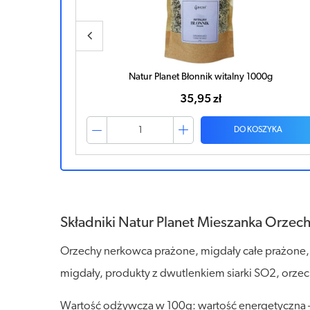
0g
Natur Planet Mieszanka Orzechowa Prażona 250g
24,85 zł
ZYKA
DO KOSZYKA
Składniki Natur Planet Mieszanka Orzec
Orzechy nerkowca prażone, migdały całe prażone, 
migdały, produkty z dwutlenkiem siarki SO2, orze
Wartość odżywcza w 100g: wartość energetyczna –