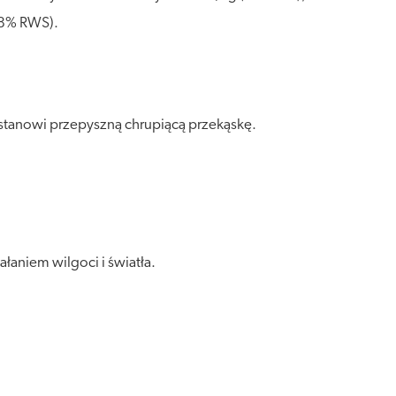
28% RWS).
stanowi przepyszną chrupiącą przekąskę.
aniem wilgoci i światła.