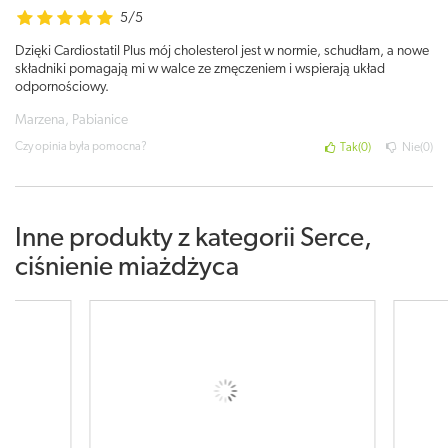
5/5
Dzięki Cardiostatil Plus mój cholesterol jest w normie, schudłam, a nowe
składniki pomagają mi w walce ze zmęczeniem i wspierają układ
odpornościowy.
Marzena, Pabianice
Czy opinia była pomocna?
Tak
0
Nie
0
Inne produkty z kategorii
Serce,
ciśnienie miażdżyca