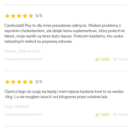
5/5
Cardiostatil Plus to dla mnie prawdziwe odkrycie. Miałam problemy z
wysokim cholesterolem, ale dzięki temu suplementowi, który polecił mi
lekarz, moje wyniki są teraz dużo lepsze. Polecam każdemu, kto szuka
naturalnych metod na poprawę zdrowia.
Paulina, Zielona Góra
Czy opinia była pomocna?
Tak
0
Nie
0
5/5
Oprócz tego że czuję się lepiej i mam lepsze badania krwi to na wadze
-6kg :) a nie mogłam zrzucić ani kilograma przez ostatnie lata
Olga, Kłobuck
Czy opinia była pomocna?
Tak
0
Nie
0