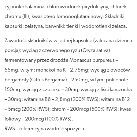
cyjanokobalamina, chlorowodorek pirydoksyny, chlorek
chromu (III), kwas pteroilomonoglutaminowy. Składniki
kapsułki: żelatyna, barwniki: tlenki i wodorotlenki żelaza.
Zawartość składników w jednej kapsułce (zalecana dzienna
porcja): wyciąg z czerwonego ryżu (Oryza sativa)
fermentowany przez drożdże Monascus purpureus –
55mg, w tym: monakolina K – 2,75mg; wyciąg z owoców
bergamoty (Citrus Bergamia) – 250mg, w tym: polifenole –
150mg; wyciąg z czosnku – 30mg; wyciąg z liści karczocha
– 30mg; witamina B6 – 2,8mg (200% RWS); witamina B12
– 5mcg (200% RWS); chrom – 200mcg (500% RWS); kwas
foliowy – 200mcg (100% RWS).
RWS – referencyjna wartość spożycia.