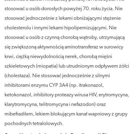
stosować u osób dorosłych powyżej 70. roku życia. Nie
stosować jednocześnie z lekami obniżającymi stężenie
cholesterolu i innymi lekami hipolipemizującymi. Nie
stosować u osób z czynną chorobą wątroby, utrzymującą
się zwiększoną aktywnością aminotransferaz w surowicy
krwi, ciężką niewydolnością nerek, chorobą mięśni
szkieletowych (miopatia) lub utrudnionym odpływem żółci
(cholestaza). Nie stosować jednocześnie z silnymi
inhibitorami enzymu CYP 3A4 (np. itrakonazol,
ketokonazol, inhibitory proteazy wirusa HIV, erytromycyna,
klarytromycyna, telitromycyna i nefazodon) oraz
mibefradilem, lekiem blokującym kanał wapniowy z grupy
pochodnych tetralolowych.