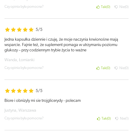
Czy opinia była pomocna?
Tak
0
Nie
0
5/5
Jedna kapsułka dziennie i czuję, że moje naczynia krwionośne mają
wsparcie. Fajnie też, że suplement pomaga w utrzymaniu poziomu
glukozy – przy codziennym trybie życia to ważne
Wanda, Łomianki
Czy opinia była pomocna?
Tak
0
Nie
0
5/5
Biore i obnizyly mi sie trojglicerydy - polecam
Justyna, Warszawa
Czy opinia była pomocna?
Tak
0
Nie
1