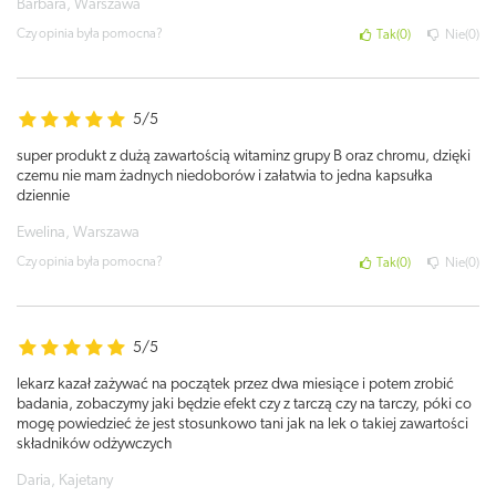
Barbara, Warszawa
Czy opinia była pomocna?
Tak
0
Nie
0
5/5
super produkt z dużą zawartością witaminz grupy B oraz chromu, dzięki
czemu nie mam żadnych niedoborów i załatwia to jedna kapsułka
dziennie
Ewelina, Warszawa
Czy opinia była pomocna?
Tak
0
Nie
0
5/5
lekarz kazał zażywać na początek przez dwa miesiące i potem zrobić
badania, zobaczymy jaki będzie efekt czy z tarczą czy na tarczy, póki co
mogę powiedzieć że jest stosunkowo tani jak na lek o takiej zawartości
składników odżywczych
Daria, Kajetany