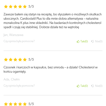
5/5
Zawsze bałem się statyn na receptę, bo słyszałem o możliwych skutkach
ubocznych. Cardiostatil Plus to dla mnie dobra alternatywa – naturalna
monakolina K plus inne składniki. Na badaniach kontrolnych cholesterol
spadł i czuję się stabilniej. Dobrze działa też na wątrobę
Jan, Warszawa
Czy opinia była pomocna?
Tak
0
Nie
0
5/5
Czosnek i karczoch w kapsułce, bez smrodu – a działa! Cholesterol w
końcu ogarnięty.
Ada, Chełm
Czy opinia była pomocna?
Tak
0
Nie
0
5/5