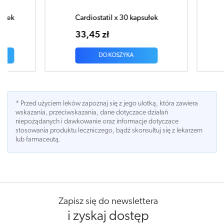
tek
Cardiostatil x 30 kapsułek
33,45 zł
DO KOSZYKA
* Przed użyciem leków zapoznaj się z jego ulotką, która zawiera
wskazania, przeciwskazania, dane dotyczace działań
niepożądanych i dawkowanie oraz informacje dotyczace
stosowania produktu leczniczego, bądź skonsultuj się z lekarzem
lub farmaceutą.
Zapisz się do newslettera
i zyskaj dostęp