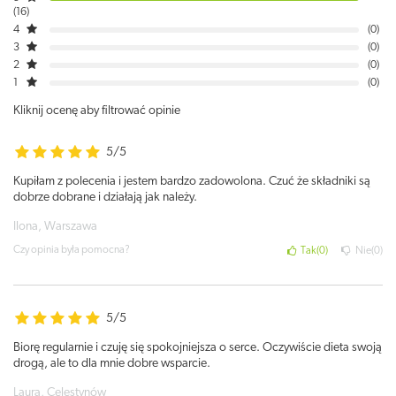
16
4
0
3
0
2
0
1
0
Kliknij ocenę aby filtrować opinie
5/5
Kupiłam z polecenia i jestem bardzo zadowolona. Czuć że składniki są
dobrze dobrane i działają jak należy.
Ilona, Warszawa
Czy opinia była pomocna?
Tak
0
Nie
0
5/5
Biorę regularnie i czuję się spokojniejsza o serce. Oczywiście dieta swoją
drogą, ale to dla mnie dobre wsparcie.
Laura, Celestynów