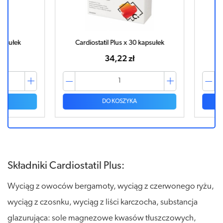
łek
Cardiostatil Plus x 30 kapsułek
Cardi
34,22 zł
DO KOSZYKA
Składniki Cardiostatil Plus:
Wyciąg z owoców bergamoty, wyciąg z czerwonego ryżu,
wyciąg z czosnku, wyciąg z liści karczocha, substancja
glazurująca: sole magnezowe kwasów tłuszczowych,