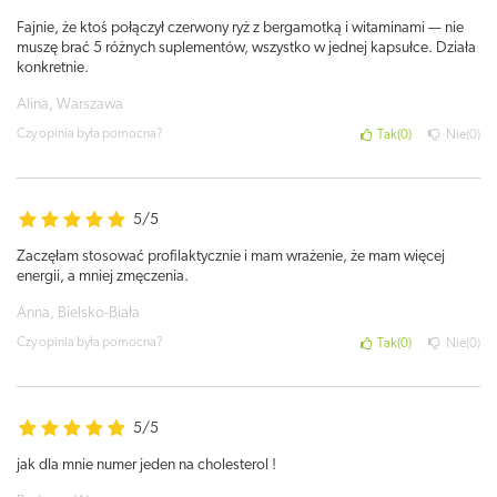
Fajnie, że ktoś połączył czerwony ryż z bergamotką i witaminami — nie
muszę brać 5 różnych suplementów, wszystko w jednej kapsułce. Działa
konkretnie.
Alina, Warszawa
Czy opinia była pomocna?
Tak
0
Nie
0
5/5
Zaczęłam stosować profilaktycznie i mam wrażenie, że mam więcej
energii, a mniej zmęczenia.
Anna, Bielsko-Biała
Czy opinia była pomocna?
Tak
0
Nie
0
5/5
jak dla mnie numer jeden na cholesterol !