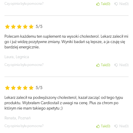
Czy opinia była pomocna?
Tak
0
Nie
0
5/5
Polecam każdemu ten suplement na wysoki cholesterol. Lekarz zalecił mi
go i już widzę pozytywne zmiany. Wyniki badań są lepsze, a ja czuję się
bardziej energicznie.
Laura, Legnica
Czy opinia była pomocna?
Tak
0
Nie
0
5/5
Lekarz zalecił na podwyższony cholesterol, kazał zacząć od tego typu
produktu. Wybrałam Cardiostail z uwagi na cenę. Plus za chrom po
którym nie mam takiego apetytu ;)
Renata, Poznań
Czy opinia była pomocna?
Tak
0
Nie
0