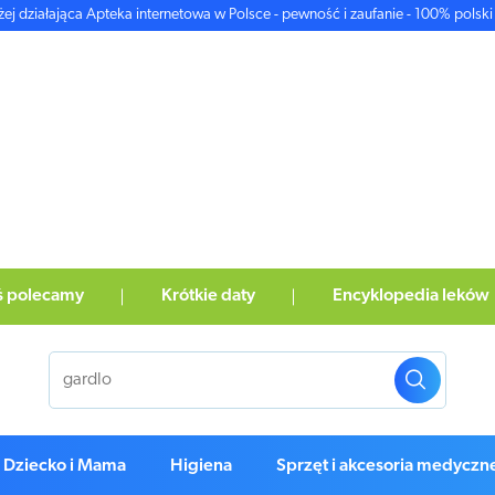
żej działająca Apteka internetowa w Polsce - pewność i zaufanie - 100% polski 
ś polecamy
Krótkie daty
Encyklopedia leków
Dziecko i Mama
Higiena
Sprzęt i akcesoria medyczn