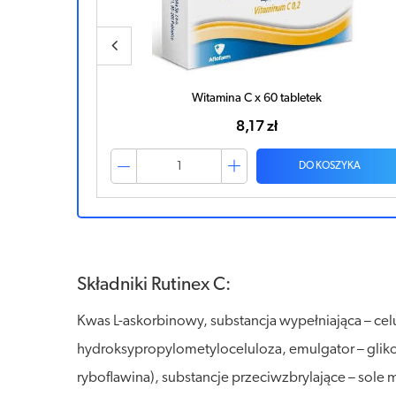
Witamina C x 60 tabletek
8,17 zł
ZYKA
DO KOSZYKA
Składniki Rutinex C:
Kwas L-askorbinowy, substancja wypełniająca – celu
hydroksypropylometyloceluloza, emulgator – glikol 
ryboflawina), substancje przeciwzbrylające – so