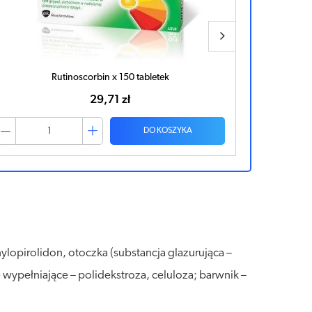
Rutinoscorbin x 150 tabletek
29,71 zł
DO KOSZYKA
ylopirolidon, otoczka (substancja glazurująca –
 wypełniające – polidekstroza, celuloza; barwnik –