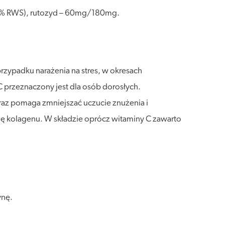
0% RWS), rutozyd – 60mg/180mg.
rzypadku narażenia na stres, w okresach
przeznaczony jest dla osób dorosłych.
z pomaga zmniejszać uczucie znużenia i
 kolagenu. W składzie oprócz witaminy C zawarto
ynę.