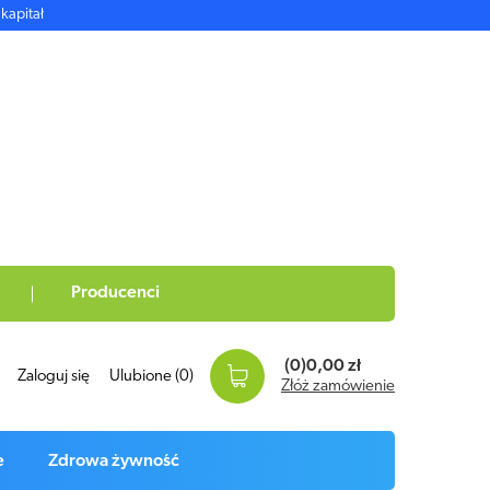
kapitał
Producenci
(0)
0,00 zł
Zaloguj się
Ulubione
(0)
Złóż zamówienie
e
Zdrowa żywność