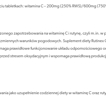
ściu tabletkach: witamina C – 200mg (250% RWS)/600mg (75
onego zapotrzebowania na witaminę C i rutynę, czyli m.in. w p
 zmiennych warunków pogodowych. Suplement diety Rutinex C 
omaga prawidłowe funkcjonowanie układu odpornościowego ora
przed stresem oksydacyjnym i wspomaga prawidłową produkcję
ania jako uzupełnienie codziennej diety w witaminę C oraz rut