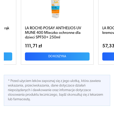
POSAY ANTHELIOS UV
LA ROCHE-POSAY Lipikar Syndet 
leczko ochronne dla
kremowy żel myjący do ciała 200m
50+ 250ml
57,33 zł
DO KOSZYKA
DO KOSZYKA
* Przed użyciem leków zapoznaj się z jego ulotką, która zawiera
wskazania, przeciwskazania, dane dotyczace działań
niepożądanych i dawkowanie oraz informacje dotyczace
stosowania produktu leczniczego, bądź skonsultuj się z lekarzem
lub farmaceutą.