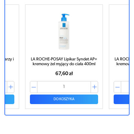
twarzy i
LA ROCHE-POSAY Lipikar Syndet AP+
LA ROCHE-
kremowy żel myjący do ciała 400ml
kremowy ż
67,60 zł
DO KOSZYKA