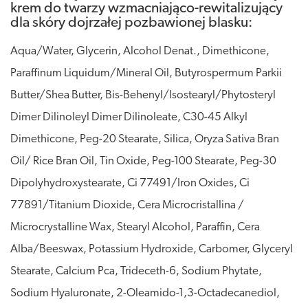
krem do twarzy wzmacniająco-rewitalizujący
dla skóry dojrzałej pozbawionej blasku:
Aqua/Water, Glycerin, Alcohol Denat., Dimethicone,
Paraffinum Liquidum/Mineral Oil, Butyrospermum Parkii
Butter/Shea Butter, Bis-Behenyl/Isostearyl/Phytosteryl
Dimer Dilinoleyl Dimer Dilinoleate, C30-45 Alkyl
Dimethicone, Peg-20 Stearate, Silica, Oryza Sativa Bran
Oil/ Rice Bran Oil, Tin Oxide, Peg-100 Stearate, Peg-30
Dipolyhydroxystearate, Ci 77491/Iron Oxides, Ci
77891/Titanium Dioxide, Cera Microcristallina /
Microcrystalline Wax, Stearyl Alcohol, Paraffin, Cera
Alba/Beeswax, Potassium Hydroxide, Carbomer, Glyceryl
Stearate, Calcium Pca, Trideceth-6, Sodium Phytate,
Sodium Hyaluronate, 2-Oleamido-1,3-Octadecanediol,