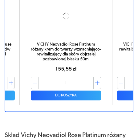
opause
VICHY Neovadiol Rose Platinum
VICHY N
rzeciw
różany krem do twarzy wzmacniająco-
rewitalizu
0ml
rewitalizujący dla skóry dojrzałej
pozbawionej blasku 50ml
155,55 zł
DO KOSZYKA
Skład Vichy Neovadiol Rose Platinum różany