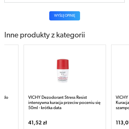
WYŚLIJ OPINIĘ
Inne produkty z kategorii
t
VICHY DERCOS Collagen 17 Filler
VICHY
eniu się
Kuracja ultra-regenerująca przed
Antyp
szamponem 150ml
113,01 zł
45,15