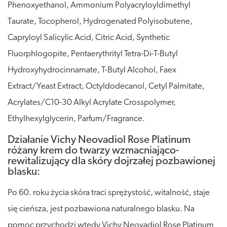
Phenoxyethanol, Ammonium Polyacryloyldimethyl
Taurate, Tocopherol, Hydrogenated Polyisobutene,
Capryloyl Salicylic Acid, Citric Acid, Synthetic
Fluorphlogopite, Pentaerythrityl Tetra-Di-T-Butyl
Hydroxyhydrocinnamate, T-Butyl Alcohol, Faex
Extract/Yeast Extract, Octyldodecanol, Cetyl Palmitate,
Acrylates/C10-30 Alkyl Acrylate Crosspolymer,
Ethylhexylglycerin, Parfum/Fragrance.
Działanie Vichy Neovadiol Rose Platinum
różany krem do twarzy wzmacniająco-
rewitalizujący dla skóry dojrzałej pozbawionej
blasku:
Po 60. roku życia skóra traci sprężystość, witalność, staje
się cieńsza, jest pozbawiona naturalnego blasku. Na
pomoc przychodzi wtedy Vichy Neovadiol Rose Platinum