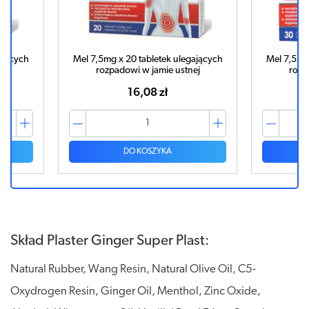
ających
Mel 7,5mg x 20 tabletek ulegających
Mel 7,5mg 
ej
rozpadowi w jamie ustnej
rozp
16,08 zł
DO KOSZYKA
Skład Plaster Ginger Super Plast:
Natural Rubber, Wang Resin, Natural Olive Oil, C5-
Oxydrogen Resin, Ginger Oil, Menthol, Zinc Oxide,