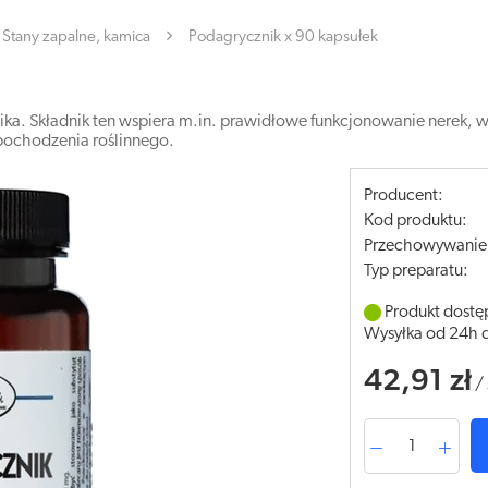
Stany zapalne, kamica
Podagrycznik x 90 kapsułek
ika. Składnik ten wspiera m.in. prawidłowe funkcjonowanie nerek, 
 pochodzenia roślinnego.
Producent:
Kod produktu:
Przechowywanie
Typ preparatu:
Produkt dostę
Wysyłka od 24h 
42,91 zł
/