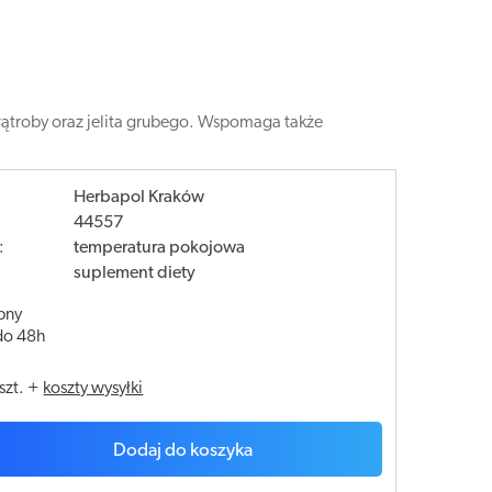
wątroby oraz jelita grubego. Wspomaga także
Herbapol Kraków
44557
:
temperatura pokojowa
suplement diety
pny
do 48h
szt.
+
koszty wysyłki
Dodaj do koszyka