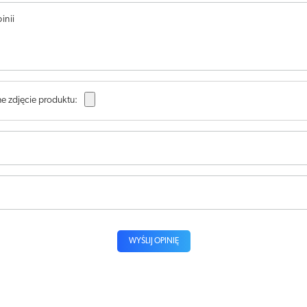
inii
e zdjęcie produktu:
WYŚLIJ OPINIĘ