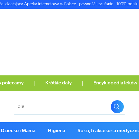
żej działająca Apteka internetowa w Polsce - pewność i zaufanie - 100% polski 
ś polecamy
Krótkie daty
Encyklopedia leków
Dziecko i Mama
Higiena
Sprzęt i akcesoria medyczn