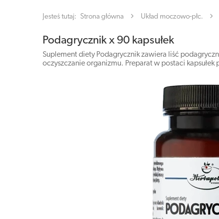
Jesteś tutaj:
Strona główna
Układ moczowo-płc.
Podagrycznik x 90 kapsułek
Suplement diety Podagrycznik zawiera liść podagryczn
oczyszczanie organizmu. Preparat w postaci kapsułek