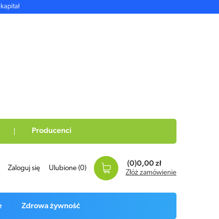
kapitał
Producenci
(0)
0,00 zł
Zaloguj się
Ulubione
(0)
Złóż zamówienie
e
Zdrowa żywność