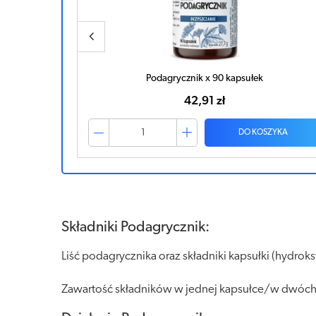
Podagrycznik x 90 kapsułek
42,91 zł
ZYKA
DO KOSZYKA
Składniki Podagrycznik:
Liść podagrycznika oraz składniki kapsułki (hydrok
Zawartość składników w jednej kapsułce/w dwóch