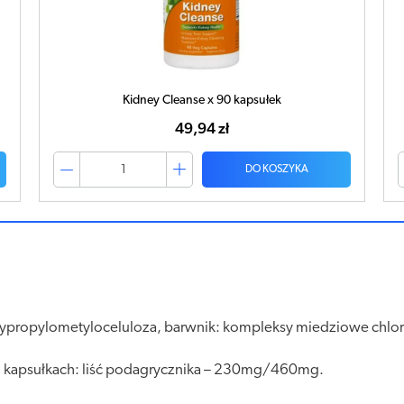
Kidney Cleanse x 90 kapsułek
49,94 zł
DO KOSZYKA
sypropylometyloceluloza, barwnik: kompleksy miedziowe chlorofil
 kapsułkach: liść podagrycznika – 230mg/460mg.