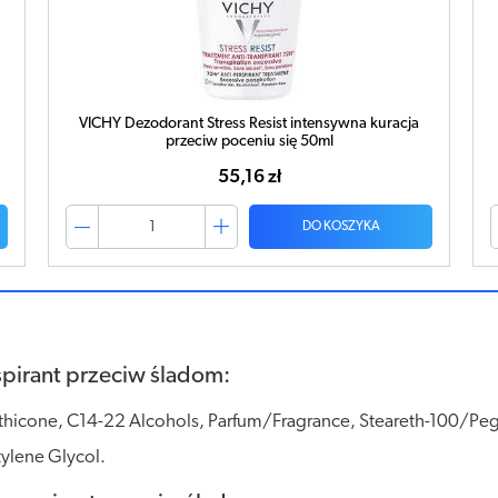
VICHY Dezodorant Stress Resist intensywna kuracja
przeciw poceniu się 50ml
55,16 zł
DO KOSZYKA
spirant przeciw śladom:
icone, C14-22 Alcohols, Parfum/Fragrance, Steareth-100/Peg-
ylene Glycol.