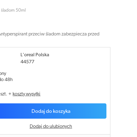
w śladom 50ml
 Antyperspirant przeciw śladom zabezpiecza przed
L'oreal Polska
44577
pny
do 48h
/
szt.
+
koszty wysyłki
Dodaj do koszyka
Dodaj do ulubionych