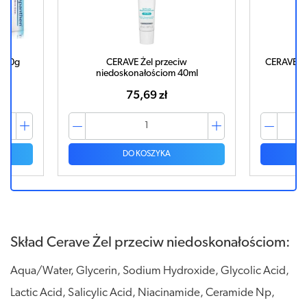
m 20g
CERAVE Żel przeciw
CERAVE Oc
niedoskonałościom 40ml
75,69 zł
DO KOSZYKA
Skład Cerave Żel przeciw niedoskonałościom:
Aqua/Water, Glycerin, Sodium Hydroxide, Glycolic Acid,
Lactic Acid, Salicylic Acid, Niacinamide, Ceramide Np,