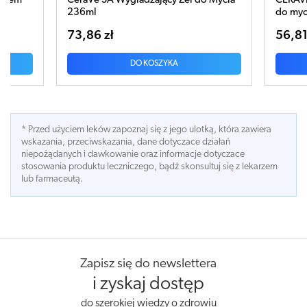
wasem
CeraVe SA Wygładzający Żel do Mycia
CERAVE
236ml
do myc
73,86 zł
56,81
DO KOSZYKA
* Przed użyciem leków zapoznaj się z jego ulotką, która zawiera
wskazania, przeciwskazania, dane dotyczace działań
niepożądanych i dawkowanie oraz informacje dotyczace
stosowania produktu leczniczego, bądź skonsultuj się z lekarzem
lub farmaceutą.
Zapisz się do newslettera
i zyskaj dostęp
do szerokiej wiedzy o zdrowiu