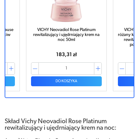
opause
VICHY Neovadiol Rose Platinum
VICHY N
rzeciw
rewitalizujący i ujędrniający krem na
różany kre
l
noc 50ml
rewitali
pozb
183,31 zł
DO KOSZYKA
Skład Vichy Neovadiol Rose Platinum
rewitalizujący i ujędrniający krem na noc: