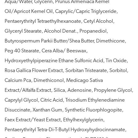
Aqua/Water, Glycerin, Prunus Armeniaca Kernel
Oil/Apricot Kernel Oil, Caprylic/Capric Triglyceride,
Pentaerythrityl Tetraethylhexanoate, Cetyl Alcohol,
Glyceryl Stearate, Alcohol Denat., Propanediol,
Butyrospermum Parkii Butter/Shea Butter, Dimethicone,
Peg 40 Stearate, Cera Alba/ Beeswax,
Hydroxyethylpiperazine Ethane Sulfonic Acid, Tin Oxide,
Rosa Gallica Flower Extract, Sorbitan Tristearate, Sorbitol,
Calcium Pca, Dimethiconol, Medicago Sativa
Extract/Alfalfa Extract, Silica, Adenosine, Propylene Glycol,
Caprylyl Glycol, Citric Acid, Trisodium Ethylenediamine
Disuccinate, Xanthan Gum, Synthetic Fluorphlogopite,
Faex Extract/Yeast Extract, Ethylhexylglycerin,
Pentaerythrityl Tetra-Di-T-Butyl Hydroxyhydrocinnamate,