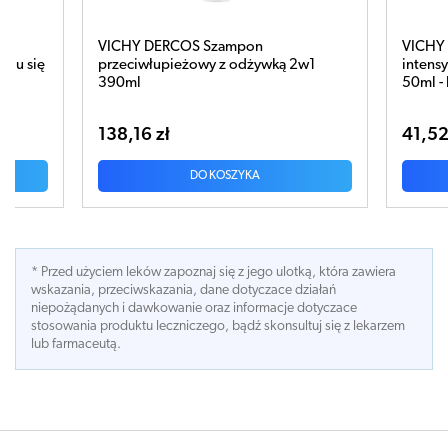
VICHY DERCOS Szampon
VICHY 
niu się
przeciwłupieżowy z odżywką 2w1
intens
390ml
50ml - 
138,16 zł
41,52
DO KOSZYKA
* Przed użyciem leków zapoznaj się z jego ulotką, która zawiera
wskazania, przeciwskazania, dane dotyczace działań
niepożądanych i dawkowanie oraz informacje dotyczace
stosowania produktu leczniczego, bądź skonsultuj się z lekarzem
lub farmaceutą.