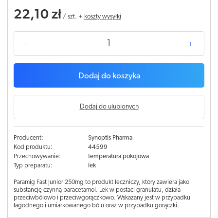
22,10 zł
/
szt.
+
koszty wysyłki
Dodaj do koszyka
Dodaj do ulubionych
Producent:
Synoptis Pharma
Kod produktu:
44599
Przechowywanie:
temperatura pokojowa
Typ preparatu:
lek
Paramig Fast Junior 250mg to produkt leczniczy, który zawiera jako
substancję czynną paracetamol. Lek w postaci granulatu, działa
przeciwbólowo i przeciwgorączkowo. Wskazany jest w przypadku
łagodnego i umiarkowanego bólu oraz w przypadku gorączki.