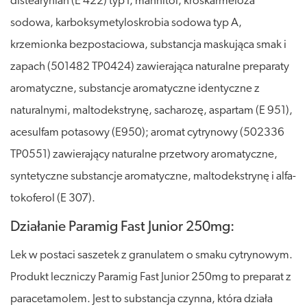
distearynian (E 422) typ I, mannitol, kroskarmeloza
sodowa, karboksymetyloskrobia sodowa typ A,
krzemionka bezpostaciowa, substancja maskująca smak i
zapach (501482 TP0424) zawierająca naturalne preparaty
aromatyczne, substancje aromatyczne identyczne z
naturalnymi, maltodekstrynę, sacharozę, aspartam (E 951),
acesulfam potasowy (E950); aromat cytrynowy (502336
TP0551) zawierający naturalne przetwory aromatyczne,
syntetyczne substancje aromatyczne, maltodekstrynę i alfa-
tokoferol (E 307).
Działanie Paramig Fast Junior 250mg:
Lek w postaci saszetek z granulatem o smaku cytrynowym.
Produkt leczniczy Paramig Fast Junior 250mg to preparat z
paracetamolem. Jest to substancja czynna, która działa