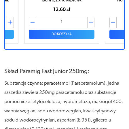
k
Nomigren 12,5mg x 6 tabletki
Nomigr
64,79 zł
DO KOSZYKA
Skład Paramig Fast Junior 250mg:
Substancja czynna: paracetamol (Paracetamolum). Jedna
saszetka zawiera 250mg paracetamolu oraz substancje
pomocnicze: etyloceluloza, hypromeloza, makrogol 400,
wapnia węglan, sodu wodorowęglan, kwas cytrynowy,
sodu diwodorocytrynian, aspartam (E 951), glicerolu