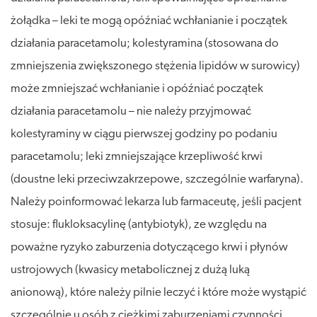
żołądka – leki te mogą opóźniać wchłanianie i początek
działania paracetamolu; kolestyramina (stosowana do
zmniejszenia zwiększonego stężenia lipidów w surowicy)
może zmniejszać wchłanianie i opóźniać początek
działania paracetamolu – nie należy przyjmować
kolestyraminy w ciągu pierwszej godziny po podaniu
paracetamolu; leki zmniejszające krzepliwość krwi
(doustne leki przeciwzakrzepowe, szczególnie warfaryna).
Należy poinformować lekarza lub farmaceutę, jeśli pacjent
stosuje: flukloksacylinę (antybiotyk), ze względu na
poważne ryzyko zaburzenia dotyczącego krwi i płynów
ustrojowych (kwasicy metabolicznej z dużą luką
anionową), które należy pilnie leczyć i które może wystąpić
szczególnie u osób z ciężkimi zaburzeniami czynności