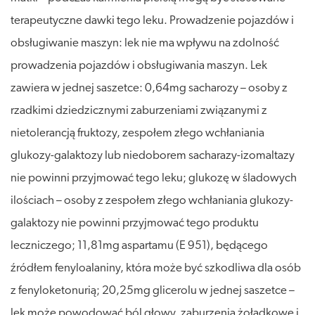
terapeutyczne dawki tego leku. Prowadzenie pojazdów i
obsługiwanie maszyn: lek nie ma wpływu na zdolność
prowadzenia pojazdów i obsługiwania maszyn. Lek
zawiera w jednej saszetce: 0,64mg sacharozy – osoby z
rzadkimi dziedzicznymi zaburzeniami związanymi z
nietolerancją fruktozy, zespołem złego wchłaniania
glukozy-galaktozy lub niedoborem sacharazy-izomaltazy
nie powinni przyjmować tego leku; glukozę w śladowych
ilościach – osoby z zespołem złego wchłaniania glukozy-
galaktozy nie powinni przyjmować tego produktu
leczniczego; 11,81mg aspartamu (E 951), będącego
źródłem fenyloalaniny, która może być szkodliwa dla osób
z fenyloketonurią; 20,25mg glicerolu w jednej saszetce –
lek może powodować ból głowy, zaburzenia żołądkowe i