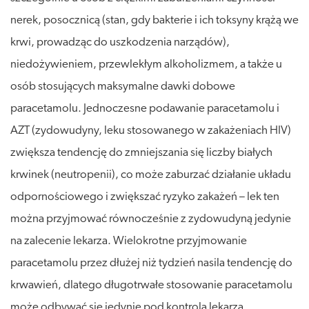
nerek, posocznicą (stan, gdy bakterie i ich toksyny krążą we
krwi, prowadząc do uszkodzenia narządów),
niedożywieniem, przewlekłym alkoholizmem, a także u
osób stosujących maksymalne dawki dobowe
paracetamolu. Jednoczesne podawanie paracetamolu i
AZT (zydowudyny, leku stosowanego w zakażeniach HIV)
zwiększa tendencję do zmniejszania się liczby białych
krwinek (neutropenii), co może zaburzać działanie układu
odpornościowego i zwiększać ryzyko zakażeń – lek ten
można przyjmować równocześnie z zydowudyną jedynie
na zalecenie lekarza. Wielokrotne przyjmowanie
paracetamolu przez dłużej niż tydzień nasila tendencję do
krwawień, dlatego długotrwałe stosowanie paracetamolu
może odbywać się jedynie pod kontrolą lekarza.