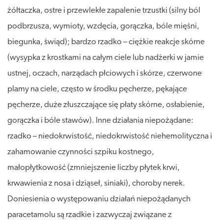
żółtaczka, ostre i przewlekłe zapalenie trzustki (silny ból
podbrzusza, wymioty, wzdęcia, gorączka, bóle mięśni,
biegunka, świąd); bardzo rzadko – ciężkie reakcje skórne
(wysypka z krostkami na całym ciele lub nadżerki w jamie
ustnej, oczach, narządach płciowych i skórze, czerwone
plamy na ciele, często w środku pęcherze, pękające
pęcherze, duże złuszczające się płaty skórne, osłabienie,
gorączka i bóle stawów). Inne działania niepożądane:
rzadko – niedokrwistość, niedokrwistość niehemolityczna i
zahamowanie czynności szpiku kostnego,
małopłytkowość (zmniejszenie liczby płytek krwi,
krwawienia z nosa i dziąseł, siniaki), choroby nerek.
Doniesienia o występowaniu działań niepożądanych
paracetamolu są rzadkie i zazwyczaj związane z