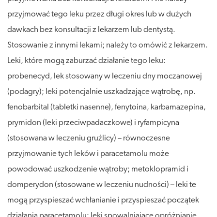
przyjmować tego leku przez długi okres lub w dużych
dawkach bez konsultacji z lekarzem lub dentystą.
Stosowanie z innymi lekami; należy to omówić z lekarzem.
Leki, które mogą zaburzać działanie tego leku:
probenecyd, lek stosowany w leczeniu dny moczanowej
(podagry); leki potencjalnie uszkadzające wątrobę, np.
fenobarbital (tabletki nasenne), fenytoina, karbamazepina,
prymidon (leki przeciwpadaczkowe) i ryfampicyna
(stosowana w leczeniu gruźlicy) – równoczesne
przyjmowanie tych leków i paracetamolu może
powodować uszkodzenie wątroby; metoklopramid i
domperydon (stosowane w leczeniu nudności) – leki te
mogą przyspieszać wchłanianie i przyspieszać początek
działania paracetamolu; leki spowalniające opróżnianie