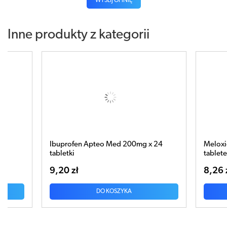
WYŚLIJ OPINIĘ
Inne produkty z kategorii
 24
Meloxicam APTEO MED 7,5mg x 10
Parace
tabletek
tablet
8,26 zł
10,06
DO KOSZYKA