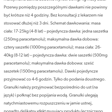
Przerwy pomiędzy poszczególnymi dawkami nie powinny
być krótsze niż 4 godziny. Bez konsultacji z lekarzem nie
stosować dłużej niż 3 dni. Schemat dawkowania: masa
ciała: 17-25kg (4-8 lat) – pojedyncza dawka: jedna saszetka
(250mg paracetamolu); maksymalna dawka dobowa:
cztery saszetki (1000mg paracetamolu); masa ciała: 26-
40kg (8-12 lat) – pojedyncza dawka: dwie saszetki (500mg
paracetamolu); maksymalna dawka dobowa: sześć
saszetek (1500mg paracetamolu). Dawki pojedyncze
przyjmować co 4-6 godzin. Tylko do podania doustnego.
Granulki należy przyjmować bezpośrednio do ust (na
język) i połknąć bez popijania wodą. Granulki ulegają
natychmiastowemu rozpuszczeniu w jamie ustnej,
ponadto delikatny efekt musujący produktu leczniczego