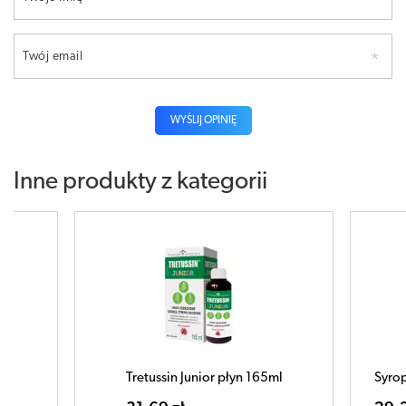
Twój email
WYŚLIJ OPINIĘ
Inne produkty z kategorii
płyn 165ml
Syrop z porostu islandzkiego 250ml