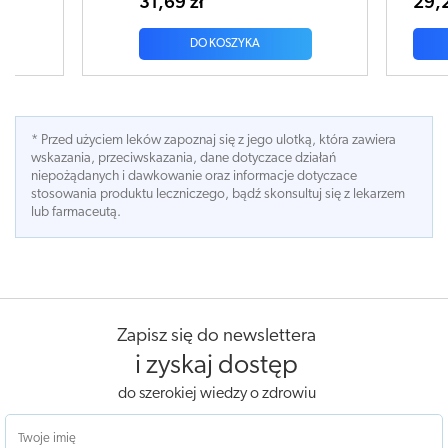
29,22 zł
A
DO KOSZYKA
* Przed użyciem leków zapoznaj się z jego ulotką, która zawiera
wskazania, przeciwskazania, dane dotyczace działań
niepożądanych i dawkowanie oraz informacje dotyczace
stosowania produktu leczniczego, bądź skonsultuj się z lekarzem
lub farmaceutą.
Zapisz się do newslettera
i zyskaj dostęp
do szerokiej wiedzy o zdrowiu