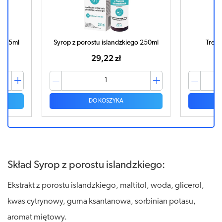
o 165ml
Syrop z porostu islandzkiego 250ml
Tretu
29,22 zł
DO KOSZYKA
Skład Syrop z porostu islandzkiego:
Ekstrakt z porostu islandzkiego, maltitol, woda, glicerol,
kwas cytrynowy, guma ksantanowa, sorbinian potasu,
aromat miętowy.