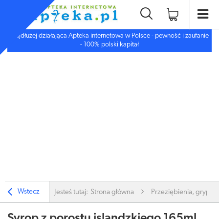
Najdłużej działająca Apteka internetowa w Polsce - pewność i zaufanie
- 100% polski kapitał
Wstecz
Jesteś tutaj:
Strona główna
Przeziębienia, grypa
Syrop z porostu islandzkiego 165ml