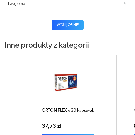
Twój email
WYŚLIJ OPINIĘ
Inne produkty z kategorii
psułek
ORTON FLEX x 30 saszetek
O
s
84,11 zł
4