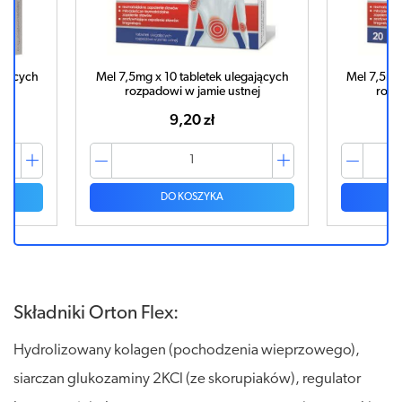
ających
Mel 7,5mg x 10 tabletek ulegających
Mel 7,5mg 
ej
rozpadowi w jamie ustnej
rozp
9,20 zł
DO KOSZYKA
Składniki Orton Flex:
Hydrolizowany kolagen (pochodzenia wieprzowego),
siarczan glukozaminy 2KCl (ze skorupiaków), regulator