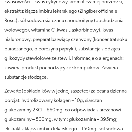
kwasowości – kwas cytrynowy, aromat czarnej porzeczki,
ekstrakt z kłącza imbiru lekarskiego (Zingiber officinale
Rosc.), sól sodowa siarczanu chondroityny (pochodzenia
wołowego), witamina C (kwas L-askorbinowy), kwas
hialuronowy, preparat barwiący czerwony (koncentrat soku
buraczanego, oleorezyna papryki), substancja słodząca –
glikozydy stewiolowe ze stewii. Informacje o alergenach:
zawiera produkt pochodzący ze skorupiaków. Zawiera
substancje słodzące.
Zawartość składników w jednej saszetce (zalecana dzienna
porcja): hydrolizowany kolagen – 10g, siarczan
glukozaminy 2KCl – 660mg, co odpowiada siarczanowi
glukozaminy – 500mg, w tym: glukozamina – 395mg;
ekstrakt z kłącza imbiru lekarskiego – 150mg, sól sodowa