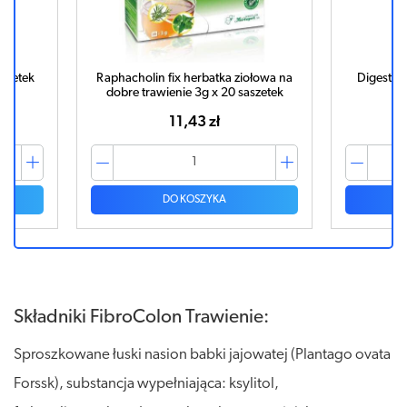
aszetek
Raphacholin fix herbatka ziołowa na
Digestoni
dobre trawienie 3g x 20 saszetek
11,43 zł
DO KOSZYKA
Składniki FibroColon Trawienie:
Sproszkowane łuski nasion babki jajowatej (Plantago ovata
Forssk), substancja wypełniająca: ksylitol,