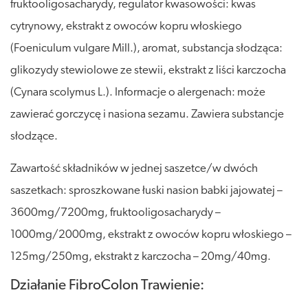
fruktooligosacharydy, regulator kwasowości: kwas
cytrynowy, ekstrakt z owoców kopru włoskiego
(Foeniculum vulgare Mill.), aromat, substancja słodząca:
glikozydy stewiolowe ze stewii, ekstrakt z liści karczocha
(Cynara scolymus L.). Informacje o alergenach: może
zawierać gorczycę i nasiona sezamu. Zawiera substancje
słodzące.
Zawartość składników w jednej saszetce/w dwóch
saszetkach: sproszkowane łuski nasion babki jajowatej –
3600mg/7200mg, fruktooligosacharydy –
1000mg/2000mg, ekstrakt z owoców kopru włoskiego –
125mg/250mg, ekstrakt z karczocha – 20mg/40mg.
Działanie FibroColon Trawienie: