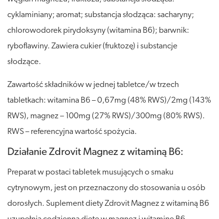
cyklaminiany; aromat; substancja słodząca: sacharyny;
chlorowodorek pirydoksyny (witamina B6); barwnik:
ryboflawiny. Zawiera cukier (fruktozę) i substancje
słodzące.
Zawartość składników w jednej tabletce/w trzech
tabletkach: witamina B6 – 0,67mg (48% RWS)/2mg (143%
RWS), magnez – 100mg (27% RWS)/300mg (80% RWS).
RWS – referencyjna wartość spożycia.
Działanie Zdrovit Magnez z witaminą B6:
Preparat w postaci tabletek musujących o smaku
cytrynowym, jest on przeznaczony do stosowania u osób
dorosłych. Suplement diety Zdrovit Magnez z witaminą B6