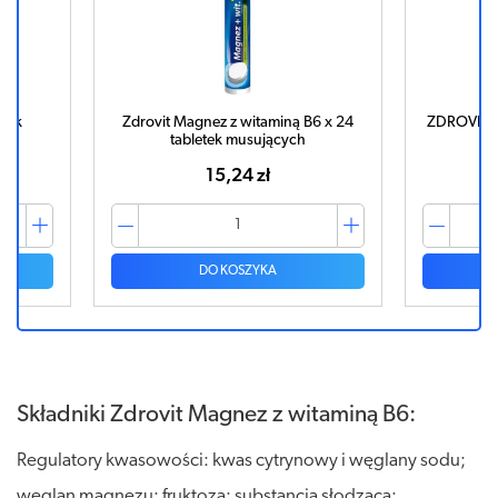
tek
Zdrovit Magnez z witaminą B6 x 24
ZDROVIT S
tabletek musujących
15,24 zł
DO KOSZYKA
Składniki Zdrovit Magnez z witaminą B6:
Regulatory kwasowości: kwas cytrynowy i węglany sodu;
węglan magnezu; fruktoza; substancja słodząca: