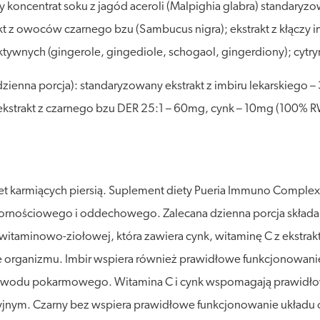
koncentrat soku z jagód aceroli (Malpighia glabra) standaryzo
t z owoców czarnego bzu (Sambucus nigra); ekstrakt z kłączy im
wnych (gingerole, gingediole, schogaol, gingerdiony); cytryn
dzienna porcja): standaryzowany ekstrakt z imbiru lekarskiego 
kstrakt z czarnego bzu DER 25:1 – 60mg, cynk – 10mg (100% R
iet karmiących piersią. Suplement diety Pueria Immuno Complex 
nościowego i oddechowego. Zalecana dzienna porcja składa si
itaminowo-ziołowej, która zawiera cynk, witaminę C z ekstraktu 
ne organizmu. Imbir wspiera również prawidłowe funkcjonowan
ewodu pokarmowego. Witamina C i cynk wspomagają prawidło
jnym. Czarny bez wspiera prawidłowe funkcjonowanie układu 