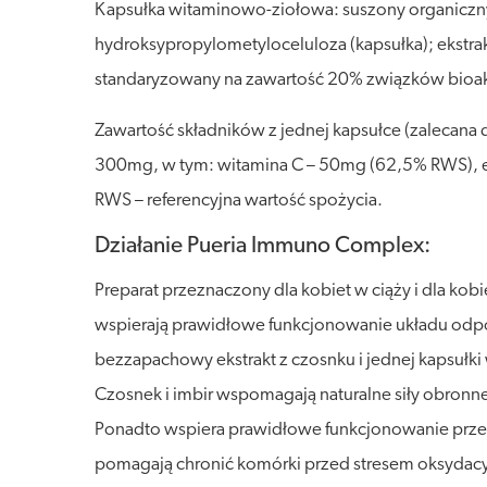
Kapsułka witaminowo-ziołowa: suszony organiczny 
hydroksypropylometyloceluloza (kapsułka); ekstrak
standaryzowany na zawartość 20% związków bioakty
Zawartość składników z jednej kapsułce (zalecana 
300mg, w tym: witamina C – 50mg (62,5% RWS), e
RWS – referencyjna wartość spożycia.
Działanie Pueria Immuno Complex:
Preparat przeznaczony dla kobiet w ciąży i dla kob
wspierają prawidłowe funkcjonowanie układu odpor
bezzapachowy ekstrakt z czosnku i jednej kapsułki w
Czosnek i imbir wspomagają naturalne siły obron
Ponadto wspiera prawidłowe funkcjonowanie prz
pomagają chronić komórki przed stresem oksydacy