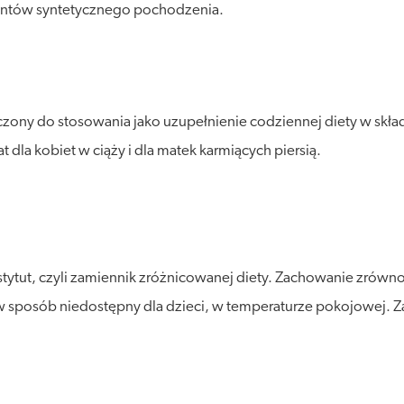
antów syntetycznego pochodzenia.
ony do stosowania jako uzupełnienie codziennej diety w skła
la kobiet w ciąży i dla matek karmiących piersią.
stytut, czyli zamiennik zróżnicowanej diety. Zachowanie zró
posób niedostępny dla dzieci, w temperaturze pokojowej. Zalec