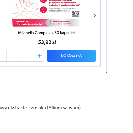
Milanella Complex x 30 kapsułek
Pue
53,92 zł
DO KOSZYKA
wy ekstrakt z czosnku (Allium sativum).