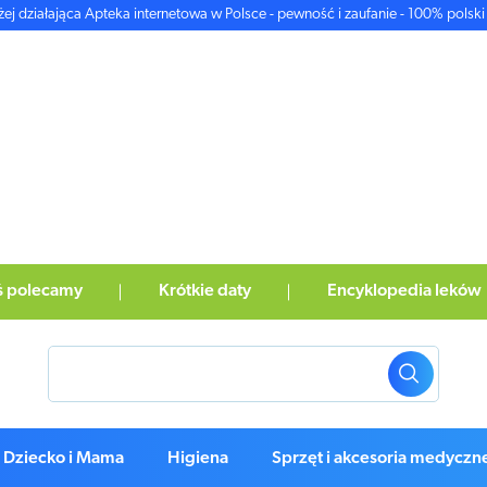
żej działająca Apteka internetowa w Polsce - pewność i zaufanie - 100% polski 
ś polecamy
Krótkie daty
Encyklopedia leków
Dziecko i Mama
Higiena
Sprzęt i akcesoria medyczn