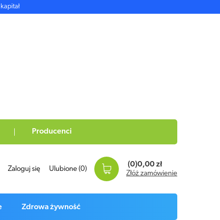
kapitał
Producenci
(0)
0,00 zł
Zaloguj się
Ulubione
(0)
Złóż zamówienie
e
Zdrowa żywność