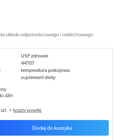
wanie układu odpornościowego i oddechowego.
USP zdrowie
44707
:
temperatura pokojowa
suplement diety
pny
do 48h
/
szt.
+
koszty wysyłki
Dodaj do koszyka