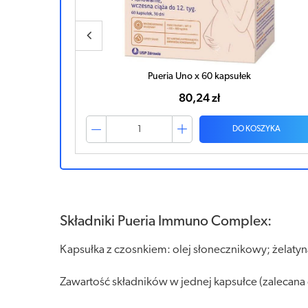
ułek
Pueria Uno x 60 kapsułek
80,24 zł
ZYKA
DO KOSZYKA
Składniki Pueria Immuno Complex:
Kapsułka z czosnkiem: olej słonecznikowy; żelatyn
Zawartość składników w jednej kapsułce (zalecana 