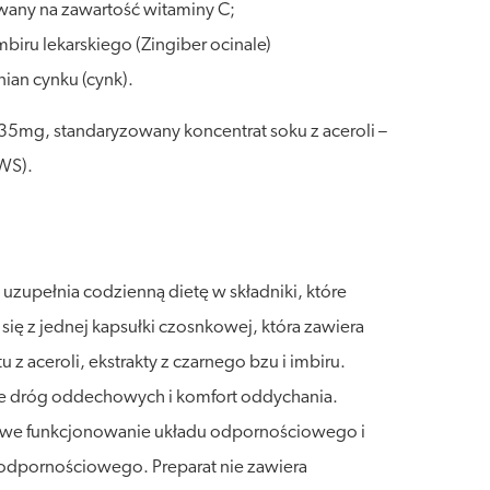
wany na zawartość witaminy C;
biru lekarskiego (Zingiber ocinale)
ian cynku (cynk).
– 35mg, standaryzowany koncentrat soku z aceroli –
WS).
uzupełnia codzienną dietę w składniki, które
ę z jednej kapsułki czosnkowej, która zawiera
z aceroli, ekstrakty z czarnego bzu i imbiru.
ie dróg oddechowych i komfort oddychania.
we funkcjonowanie układu odpornościowego i
odpornościowego. Preparat nie zawiera