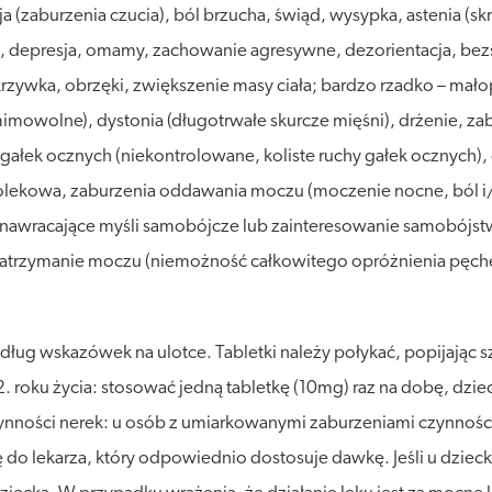
a (zaburzenia czucia), ból brzucha, świąd, wysypka, astenia (s
o), depresja, omamy, zachowanie agresywne, dezorientacja, be
zywka, obrzęki, zwiększenie masy ciała; bardzo rzadko – małopł
imowolne), dystonia (długotrwałe skurcze mięśni), drżenie, z
 gałek ocznych (niekontrolowane, koliste ruchy gałek ocznych),
olekowa, zaburzenia oddawania moczu (moczenie nocne, ból i
nawracające myśli samobójcze lub zainteresowanie samobójstw
, zatrzymanie moczu (niemożność całkowitego opróżnienia pę
dług wskazówek na ulotce. Tabletki należy połykać, popijając s
oku życia: stosować jedną tabletkę (10mg) raz na dobę, dzieci 
nności nerek: u osób z umiarkowanymi zaburzeniami czynności n
ę do lekarza, który odpowiednio dostosuje dawkę. Jeśli u dziec