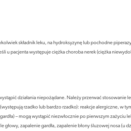
ykolwiek składnik leku, na hydroksyzynę lub pochodne pipera
śli u pacjenta występuje ciężka choroba nerek (ciężka niewydol
ystąpić działania niepożądane. Należy przerwać stosowanie le
występują rzadko lub bardzo rzadko): reakcje alergiczne, w tym
i gardła) – mogą wystąpić niezwłocznie po pierwszym zażyciu le
e głowy, zapalenie gardła, zapalenie błony śluzowej nosa (u dz