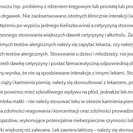
 moczu (np. problemy z rdzeniem kręgowym lub prostatą lub 
ia drgawek. Nie zaobserwowano istotnych klinicznie interakcj
 stężeniu po wypiciu jednego kieliszka wina) a cetyryzyną sto
snego stosowania większych dawek cetyryzyny i alkoholu. Za
ych testów alergicznych należy się zapytać lekarza, czy należy
testów alergicznych. Stosowanie u dzieci i młodzieży: nie jest
kreśli dawkę cetyryzyny i postać farmaceutyczną odpowiednią dl
 wynika, że nie są spodziewane interakcje z innymi lekami. St
iąży i karmienia piersią: należy się skonsultować z lekarzem, p
 nie powinno mieć szkodliwego wpływu na płód, jednakże lek mo
leka matki – nie należy stosować leku w okresie karmienia pie
ia zdolności reagowania i koncentracji oraz zdolności prowad
ojazdów, wykonujące potencjalnie niebezpieczne czynności l
i większej niż zalecana. Lek zawiera laktozę – należy się skons