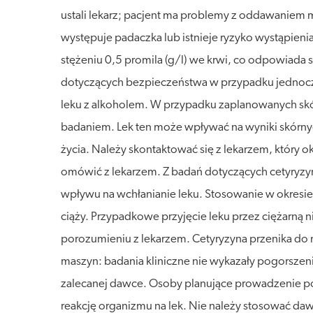
ustali lekarz; pacjent ma problemy z oddawaniem
występuje padaczka lub istnieje ryzyko wystąpien
stężeniu 0,5 promila (g/l) we krwi, co odpowiada
dotyczących bezpieczeństwa w przypadku jednocze
leku z alkoholem. W przypadku zaplanowanych skórn
badaniem. Lek ten może wpływać na wyniki skórnych 
życia. Należy skontaktować się z lekarzem, który o
omówić z lekarzem. Z badań dotyczących cetyryzyny
wpływu na wchłanianie leku. Stosowanie w okresie c
ciąży. Przypadkowe przyjęcie leku przez ciężarną
porozumieniu z lekarzem. Cetyryzyna przenika do m
maszyn: badania kliniczne nie wykazały pogorszen
zalecanej dawce. Osoby planujące prowadzenie p
reakcję organizmu na lek. Nie należy stosować dawk