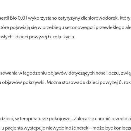
ertil Bio 0,01 wykorzystano cetyryzyny dichlorowodorek, który
 które pojawiają się w przebiegu sezonowego i przewlekłego al
łych i dzieci powyżej 6. roku życia.
stosowania w łagodzeniu objawów dotyczących nosa i oczu, zw
 objawów pokrzywki. Można stosować u dzieci powyżej 6. roku
ieci, w temperaturze pokojowej. Zaleca się chronić przed dzia
li: u pacjenta występuje niewydolność nerek – może być koniec