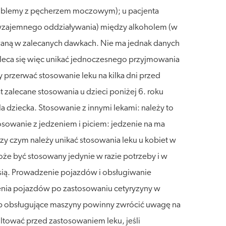
problemy z pęcherzem moczowym); u pacjenta
i (wzajemnego oddziaływania) między alkoholem (w
sowaną w zalecanych dawkach. Nie ma jednak danych
leca się więc unikać jednoczesnego przyjmowania
 przerwać stosowanie leku na kilka dni przed
 zalecane stosowania u dzieci poniżej 6. roku
a dziecka. Stosowanie z innymi lekami: należy to
osowanie z jedzeniem i piciem: jedzenie na ma
rzy czym należy unikać stosowania leku u kobiet w
że być stosowany jedynie w razie potrzeby i w
rsią. Prowadzenie pojazdów i obsługiwanie
zenia pojazdów po zastosowaniu cetyryzyny w
ub obsługujące maszyny powinny zwrócić uwagę na
ultować przed zastosowaniem leku, jeśli