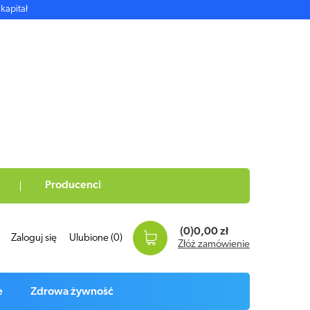
kapitał
Producenci
(0)
0,00 zł
Zaloguj się
Ulubione
(0)
Złóż zamówienie
e
Zdrowa żywność