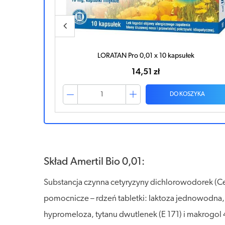
k
AMERTIL Bio 0,01 x 20 tabletek
21,39 zł
ZYKA
DO KOSZYKA
Skład Amertil Bio 0,01:
Substancja czynna cetyryzyny dichlorowodorek (Ce
pomocnicze – rdzeń tabletki: laktoza jednowodna, 
hypromeloza, tytanu dwutlenek (E 171) i makrogol