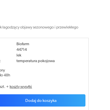
rodek łagodzący objawy sezonowego i przewlekłego
Biofarm
44714
lek
:
temperatura pokojowa
pny
do 48h
szt.
+
koszty wysyłki
Dodaj do koszyka