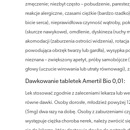
zmęczenie; niezbyt często – pobudzenie, parestezj
reakcje alergiczne, czasami ciężkie (bardzo rzadk
bicie serca), nieprawidłowa czynność wątroby, pokr
(skurcze nawykowe), omdlenie, dyskineza (ruchy m
akomodacji (zaburzenia ostrości widzenia), rotacja
powodująca obrzęk twarzy lub gardła), wysypka p
nieznana – zwiększony apetyt, próby samobójcze (
głowy (uczucie wirowania lub utraty równowagi)
Dawkowanie tabletek Amertil Bio 0,01:
Lek stosować zgodnie z zaleceniami lekarza lub we
równe dawki. Osoby dorosłe, młodzież powyżej 12. r
(5mg) dwa razy na dobę. Osoby z zaburzeniami czy
występuje ciężka choroba nerek, należy zwrócić si