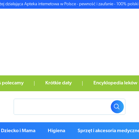
żej działająca Apteka internetowa w Polsce - pewność i zaufanie - 100% polski 
ś polecamy
Krótkie daty
Encyklopedia leków
Dziecko i Mama
Higiena
Sprzęt i akcesoria medyczn