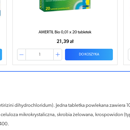
AMERTIL Bio 0,01 x 10 tabletek
16,04 zł
DO KOSZYKA
tirizini dihydrochloridum). Jedna tabletka powlekana zawiera 
celuloza mikrokrystaliczna, skrobia żelowana, krospowidon (typ
 400.