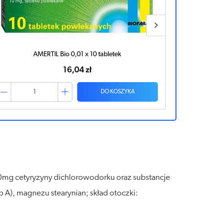
ZYX BIO 5mg x 7 tabletek
13,65 zł
DO KOSZYKA
10mg cetyryzyny dichlorowodorku oraz substancje
 A), magnezu stearynian; skład otoczki: