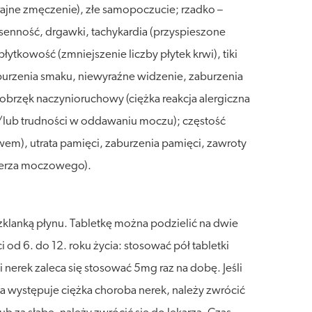
krajne zmęczenie), złe samopoczucie; rzadko –
zsenność, drgawki, tachykardia (przyspieszone
ytkowość (zmniejszenie liczby płytek krwi), tiki
aburzenia smaku, niewyraźne widzenie, zaburzenia
 obrzęk naczynioruchowy (ciężka reakcja alergiczna
/lub trudności w oddawaniu moczu); częstość
em), utrata pamięci, zaburzenia pamięci, zawroty
cherza moczowego).
zklanką płynu. Tabletkę można podzielić na dwie
od 6. do 12. roku życia: stosować pół tabletki
erek zaleca się stosować 5mg raz na dobę. Jeśli
ka występuje ciężka choroba nerek, należy zwrócić