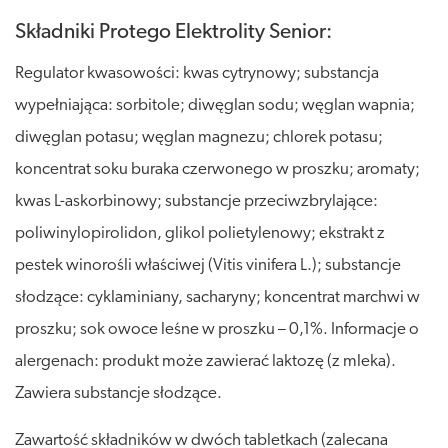
Składniki Protego Elektrolity Senior:
Regulator kwasowości: kwas cytrynowy; substancja
wypełniająca: sorbitole; diwęglan sodu; węglan wapnia;
diwęglan potasu; węglan magnezu; chlorek potasu;
koncentrat soku buraka czerwonego w proszku; aromaty;
kwas L-askorbinowy; substancje przeciwzbrylające:
poliwinylopirolidon, glikol polietylenowy; ekstrakt z
pestek winorośli właściwej (Vitis vinifera L.); substancje
słodzące: cyklaminiany, sacharyny; koncentrat marchwi w
proszku; sok owoce leśne w proszku – 0,1%. Informacje o
alergenach: produkt może zawierać laktozę (z mleka).
Zawiera substancje słodzące.
Zawartość składników w dwóch tabletkach (zalecana