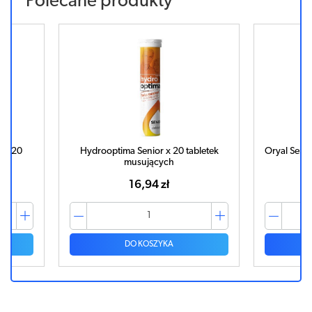
Polecane produkty
s x 20
Hydrooptima Senior x 20 tabletek
Oryal Senio
musujących
16,94 zł
DO KOSZYKA