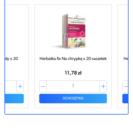
 x 20
Herbatka fix Na chrypkę x 20 saszetek
Herbatka f
11,78 zł
DO KOSZYKA