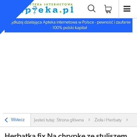
Najdłużej działająca Apteka internetowa w Polsce - pewność i zaufanie
- 100% polski kapitał
Wstecz
Jesteś tutaj:
Strona główna
Zioła i Herbaty
Zi
Herbatka fix Na chrypkę ze stuliszem