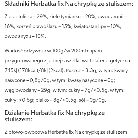
Składniki Herbatka fix Na chrypkę ze stuliszem:
Ziele stulisza – 29%, ziele tymianku – 20%, owoc aronii –
16%, korzeń prawoślazu – 15%, kwiatostan lipy – 10%,
owoc anyżu – 10%.
Wartość odżywcza w 100g/w 200ml naparu
przygotowanego z jednej saszetki: wartość energetyczna:
745kJ (178kcal)/8kJ (2kcal), tłuszcz – 3,3g, w tym: kwasy
nasycone – 0,8g/0g, w tym: kwasy nasycone – 0g;
węglowodany – 29g, w tym: cukry – 7g/<0,5g, w tym:
cukry: <0,5g; białko – 8g/<0,5g, sól – 0g/0g.
Działanie Herbatka fix Na chrypkę ze
stuliszem:
Ziołowo-owocowa Herbatka fix Na chrypkę ze stuliszem