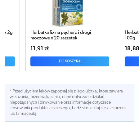
 na pęcherz i drogi
Herbatka cynamonowa pomarańcz
20 saszetek
100g
18,88 zł
DO KOSZYKA
DO KOSZYKA
* Przed użyciem leków zapoznaj się z jego ulotką, która zawiera
wskazania, przeciwskazania, dane dotyczace działań
niepożądanych i dawkowanie oraz informacje dotyczace
stosowania produktu leczniczego, bądź skonsultuj się z lekarzem
lub farmaceutą.