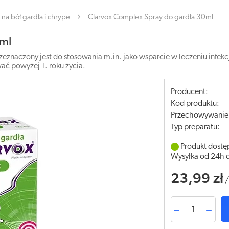
na bół gardła i chrype
Clarvox Complex Spray do gardła 30ml
0ml
aczony jest do stosowania m.in. jako wsparcie w leczeniu infekcji 
ać powyżej 1. roku życia.
Producent:
Kod produktu:
Przechowywanie
Typ preparatu:
Produkt dostę
Wysyłka od 24h 
23,99 zł