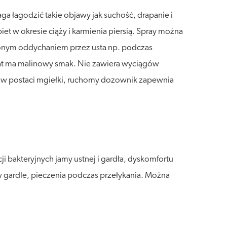
ga łagodzić takie objawy jak suchość, drapanie i
iet w okresie ciąży i karmienia piersią. Spray można
żonym oddychaniem przez usta np. podczas
arat ma malinowy smak. Nie zawiera wyciągów
ię w postaci mgiełki, ruchomy dozownik zapewnia
bakteryjnych jamy ustnej i gardła, dyskomfortu
gardle, pieczenia podczas przełykania. Można