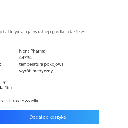
bakteryjnych jamy ustnej i gardła, a także w
Noris Pharma
44734
:
temperatura pokojowa
wyrób medyczny
pny
do 48h
/
szt.
+
koszty wysyłki
Dodaj do koszyka