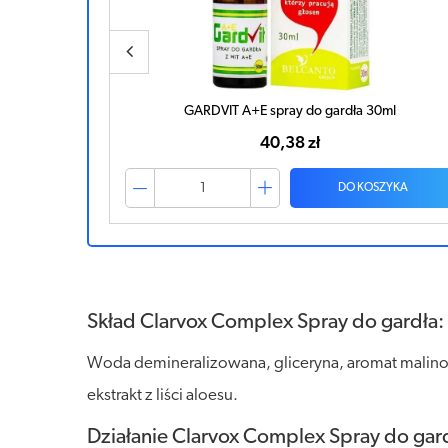
0ml
Clarvox Complex Spray do gardła 30ml
23,99 zł
ZYKA
DO KOSZYKA
Skład Clarvox Complex Spray do gardła:
Woda demineralizowana, gliceryna, aromat malinowy
ekstrakt z liści aloesu.
Działanie Clarvox Complex Spray do gar