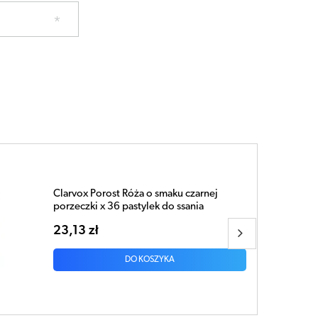
Clarvox Syrop na gardło i krtań z
propolisem 200ml
26,32 zł
DO KOSZYKA