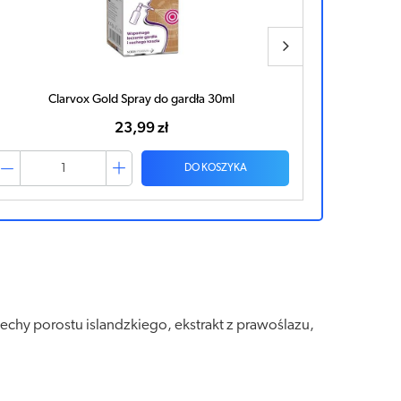
Gardlox Manusilver spray do gardła 30ml
GA
24,08 zł
DO KOSZYKA
echy porostu islandzkiego, ekstrakt z prawoślazu,