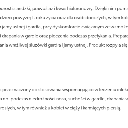
porost islandzki, prawoślaz i kwas hialuronowy. Dzięki nim poma
dzieci powyżej 1. roku życia oraz dla osób dorosłych, w tym kob
 jamy ustnej i gardła, przy dyskomforcie związanym ze wzmo
 i drapania w gardle oraz pieczenia podczas przełykania. Prep
a wrażliwej śluzówki gardła i jamy ustnej. Produkt rozpyla s
przeznaczony do stosowania wspomagająco w leczeniu infekcji 
 podczas niedrożności nosa, suchości w gardle, drapania w 
rosłych, w tym również u kobiet w ciąży i karmiących piersią.