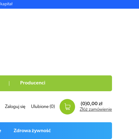
kapitał
Producenci
(0)
0,00 zł
Zaloguj się
Ulubione
(0)
Złóż zamówienie
e
Zdrowa żywność