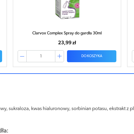
Clarvox Gold Spray do gardła 30ml
23,99 zł
DO KOSZYKA
, sukraloza, kwas hialuronowy, sorbinian potasu, ekstrakt z pl
dła: