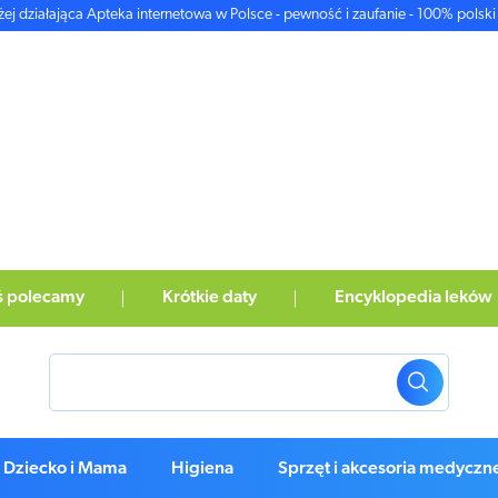
żej działająca Apteka internetowa w Polsce - pewność i zaufanie - 100% polski 
ś polecamy
Krótkie daty
Encyklopedia leków
Dziecko i Mama
Higiena
Sprzęt i akcesoria medyczn