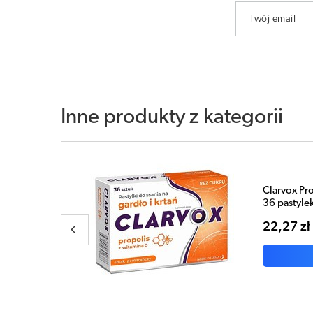
Twój email
Inne produkty z kategorii
owy x
Clarvox Po
porzeczki x
23,13 zł