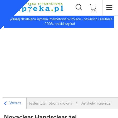
Najdłużej działająca Apteka internetowa w Polsce - pewność i zaufanie
- 100% polski kapitał
Wstecz
Jesteś tutaj:
Strona główna
Artykuły higieniczne
Novaclear Handsclear żel