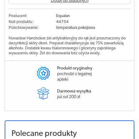
Dodaj do ulubionych
Producent:
Equalan
Kod produktu:
44754
Przechowywanie:
temperatura pokojowa
Novaclear Handsclear żel antybakteryjny do rąk jest przeznaczony do
dezynfekcji skóry dłoni. Preparat charakteryzuje się 75% zawartością
alkoholu. Dodatek kwasu hialuronowego i gliceryny zapobiega
wysuszeniu skóry. Żel do stosowania bez użycia wody.
Produkt oryginalny
pochodzi z legalnej
apteki
Darmowa wysyłka
już od 200 zł
Polecane produkty