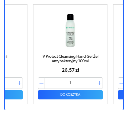
V Protect Cleansing Hand Gel Żel
O
antybakteryjny 100ml
26,57 zł
DO KOSZYKA