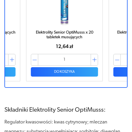
sujących
Elektrolity Senior OptiMusss x 20
Elektroli
tabletek musujących
12,64 zł
DO KOSZYKA
Składniki Elektrolity Senior OptiMusss:
Regulator kwasowości: kwas cytrynowy; mleczan
magnezu; substancja wypełniająca: sorbitole; diwęglan