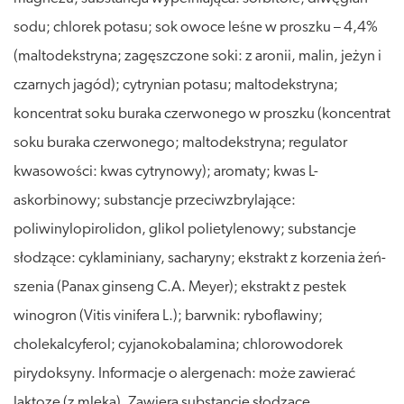
sodu; chlorek potasu; sok owoce leśne w proszku – 4,4%
(maltodekstryna; zagęszczone soki: z aronii, malin, jeżyn i
czarnych jagód); cytrynian potasu; maltodekstryna;
koncentrat soku buraka czerwonego w proszku (koncentrat
soku buraka czerwonego; maltodekstryna; regulator
kwasowości: kwas cytrynowy); aromaty; kwas L-
askorbinowy; substancje przeciwzbrylające:
poliwinylopirolidon, glikol polietylenowy; substancje
słodzące: cyklaminiany, sacharyny; ekstrakt z korzenia żeń-
szenia (Panax ginseng C.A. Meyer); ekstrakt z pestek
winogron (Vitis vinifera L.); barwnik: ryboflawiny;
cholekalcyferol; cyjanokobalamina; chlorowodorek
pirydoksyny. Informacje o alergenach: może zawierać
laktozę (z mleka). Zawiera substancje słodzące.