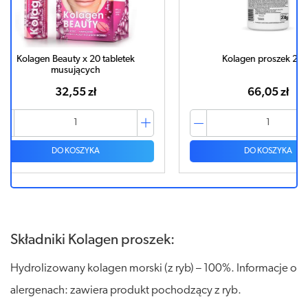
etek
Kolagen proszek 200g
Kollagen B
66,05 zł
DO KOSZYKA
Składniki Kolagen proszek:
Hydrolizowany kolagen morski (z ryb) – 100%. Informacje o
alergenach: zawiera produkt pochodzący z ryb.