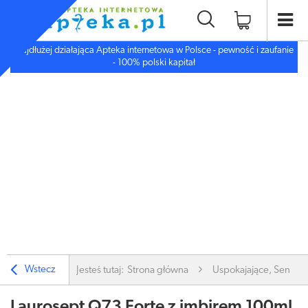
Najdłużej działająca Apteka internetowa w Polsce - pewność i zaufanie
- 100% polski kapitał
Wstecz
Jesteś tutaj:
Strona główna
Uspokajające, Sen, De
Laurosept Q73 Forte z imbirem 100ml