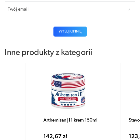
Twój email
WYŚLIJ OPINIĘ
Inne produkty z kategorii
themisan J11 krem 150ml
Stavox R9 Krem rozmarynowy
2,67 zł
123,24 zł