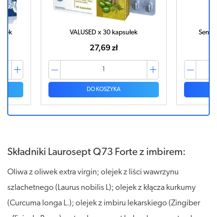
letek
VALUSED x 30 kapsułek
Senol
27,69 zł
DO KOSZYKA
Składniki Laurosept Q73 Forte z imbirem:
Oliwa z oliwek extra virgin; olejek z liści wawrzynu
szlachetnego (Laurus nobilis L); olejek z kłącza kurkumy
(Curcuma longa L.); olejek z imbiru lekarskiego (Zingiber