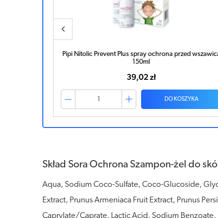
zed wszawicą
Sora Ochrona Szampon-żel do skóry głowy 150ml
32,42 zł
ZYKA
DO KOSZYKA
Skład Sora Ochrona Szampon-żel do skó
Aqua, Sodium Coco-Sulfate, Coco-Glucoside, Glyc
Extract, Prunus Armeniaca Fruit Extract, Prunus Pers
Caprylate/Caprate, Lactic Acid, Sodium Benzoate, 