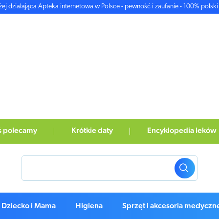
żej działająca Apteka internetowa w Polsce - pewność i zaufanie - 100% polski 
ś polecamy
Krótkie daty
Encyklopedia leków
Dziecko i Mama
Higiena
Sprzęt i akcesoria medyczn