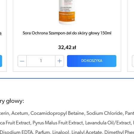
SORA LOTION Do skóry głowy i włosów 100ml
23,41 zł
DO KOSZYKA
ry głowy:
erin, Acetum, Cocamidopropyl Betaine, Sodium Chloride, Pan
ica Fruit Extract, Pyrus Malus Fruit Extract, Lavandula Oil/Extrac
Disodium EDTA, Parfum, Linalool, Linalyl Acetate, Dimethyl Phe