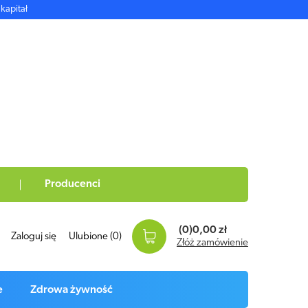
kapitał
Producenci
(0)
0,00 zł
Zaloguj się
Ulubione
(0)
Złóż zamówienie
e
Zdrowa żywność