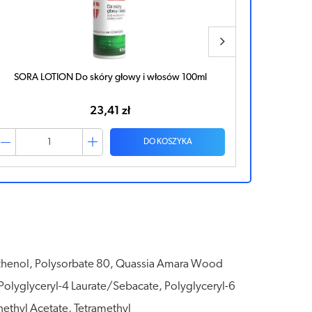
SORA Forte szampon 50ml
Pipi Nitoli
31,39 zł
DO KOSZYKA
thenol, Polysorbate 80, Quassia Amara Wood
t, Polyglyceryl-4 Laurate/Sebacate, Polyglyceryl-6
nethyl Acetate, Tetramethyl