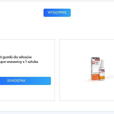
WYŚLIJ OPINIĘ
na areozol 50ml
DO KOSZYKA