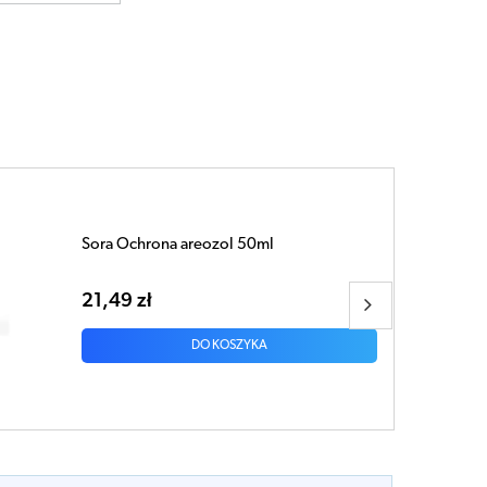
Sora Protect gumki do włosów
zapobiegające wszawicy x 3 sztuki
20,05 zł
DO KOSZYKA