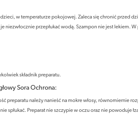
eci, w temperaturze pokojowej. Zaleca się chronić przed dział
ży je niezwłocznie przepłukać wodą. Szampon nie jest lekiem.
kolwiek składnik preparatu.
głowy Sora Ochrona:
ość preparatu należy nanieść na mokre włosy, równomiernie r
nie spłukać. Preparat nie szczypie w oczu oraz nie powoduje łz