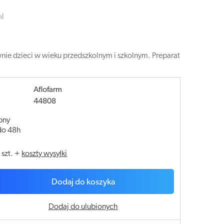
ml
nie dzieci w wieku przedszkolnym i szkolnym. Preparat
Aflofarm
44808
pny
do 48h
/
szt.
+
koszty wysyłki
Dodaj do koszyka
Dodaj do ulubionych